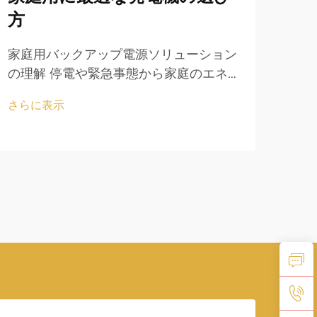
方
ど
家庭用バックアップ電源ソリューション
現代
の理解 停電や緊急事態から家庭のエネル
ネル
ギーを守るために、発電機は最終的な保
信頼
さらに表示
さら
護手段となります。自然災害が頻発する
すま
地域に住んでいようと、そうでなかろう
バッ
と、...
も、
てい
は非