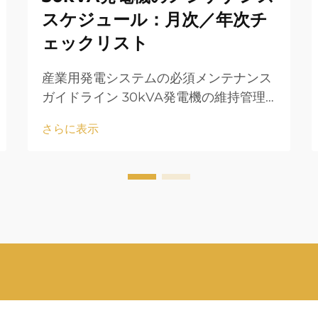
スケジュール：月次／年次チ
ェックリスト
産業用発電システムの必須メンテナンス
ガイドライン 30kVA発電機の維持管理
には、最適な性能と長寿命を確保するた
さらに表示
めの体系的なアプローチが必要です。こ
れらの電源装置は、中小規模の企業にと
って重要なバックアップシステムとして
機能しています…