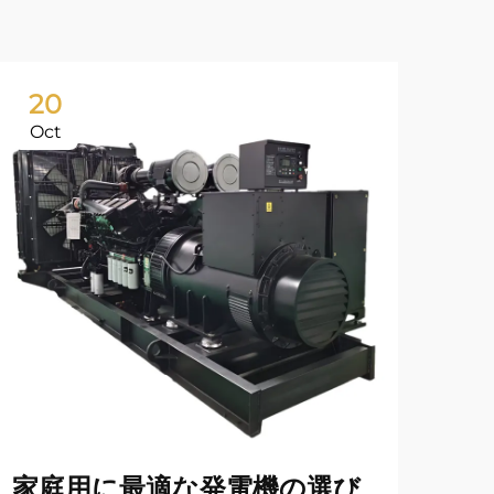
20
2
Oct
Oc
家庭用に最適な発電機の選び
太