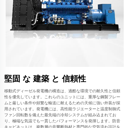
堅固 な 建築 と 信頼性
移動式ディーゼル発電機の構造は、過酷な環境での耐久性と信頼
性を優先しています。これらのユニットには、重厚な鋼製フレー
ムと厳しい条件や頻繁な輸送に耐えるための天候に強い外装が採
用されています。発電機には、高性能ラジエーターと温度制御式
ファン回転数を備えた最先端の冷却システムが組み込まれてお
り、極端な気温でも一貫したパフォーマンスを発揮します。防音
キャビネットは、複数層の音響断熱材と専門的な空気流れ設計を