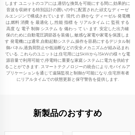
します ユニットのコアには,適切な換気を可能にする間に,効果的に
音波を収納する特別設計の囲いの中に配置された頑丈なディーゼ
ルエンジンで構成されています. 現代 の 静かな ディーゼル 発電機
は,燃料 消費 を 最適化 し,性能 指標 を リアルタイム に 監視 する
高度 な 電子 制御 システム を 備わっ て い ます. 安定した出力確
保のために自動電圧調節器を装備し,敏感な家電や家電を保護しま
す 発電機には通常,自動起動システム,操作を容易にするデジタル制
御パネル,過負荷防止や低油断などの安全メカニズムが組み込まれ
ている. これらのユニットは,住宅用には5kWから15kWの様々な電
源容量で利用可能で,停電時に重要な家庭システムに電力を供給す
ることができます. スマートテクノロジーの統合により,モバイルア
プリケーションを通じて遠隔監視と制御が可能になり,住宅所有者
にリアルタイムでの状態更新と保守警告を提供します.
新製品のおすすめ