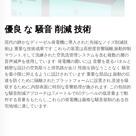
優良 な 騒音 削減 技術
現代の静かなディーゼル発電機に導入された先端なノイズ削減技
術は 重要な技術成果です これらの装置は高密度音響隔離,振動抑制
マウント,そして洗練された空気流管理システムを含む複数の層の
音声減声を使用しています. 発電機の囲いには 音響を遮るパネルと
精密な設計の空気取りと排気路があり 性能を損なうことなく 騒音
を最小限に抑えるように設計されています 重要な部品は,振動の伝
達を防ぐために隔離されたプラットフォームに設置され,音波を吸
収するために,内部表面に特別な音響処理が施されます. この包括的
な騒音削減アプローチは,7メートルで60デシベルの低音量まで動
作する音量をもたらし,これらの発電機は厳格な騒音規制のある住
宅地域に適しています.