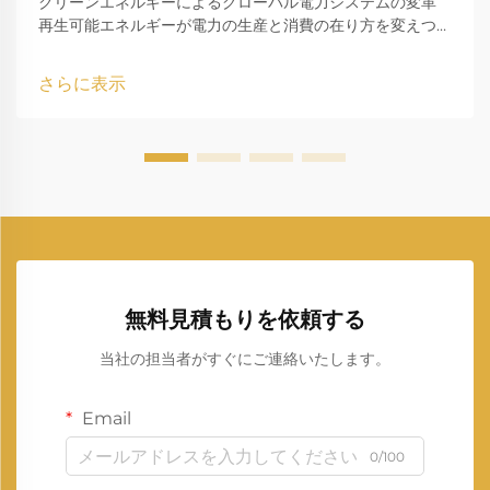
クリーンエネルギーによるグローバル電力システムの変革
再生可能エネルギーが電力の生産と消費の在り方を変えつつ
あり、発電分野では目覚ましい転換期を迎えています。この
動きは、われわれが電力を生み出し、それを使う方法におい
さらに表示
て、最も重要な...
無料見積もりを依頼する
当社の担当者がすぐにご連絡いたします。
Email
0/100