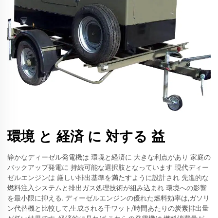
環境 と 経済 に 対する 益
静かなディーゼル発電機は 環境と経済に 大きな利点があり 家庭の
バックアップ発電に 持続可能な選択肢となっています 現代ディー
ゼルエンジンは 厳しい排出基準を満たすように設計され 先進的な
燃料注入システムと排出ガス処理技術が組み込まれ 環境への影響
を最小限に抑える. ディーゼルエンジンの優れた燃料効率は,ガソリ
ン代替機と比較して,生成される千ワット/時間あたりの炭素排出量