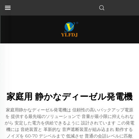
家庭用 静かなディーゼル発電機
家庭用静かなディーゼル発電機は 信頼性の高いバックアップ電源
を 提供する最先端のソリューションで 音量が最小限に抑えられな
がら 安定した電力を供給できるように 設計されています この発電
機には 音絶装置と 革新的な 音声遮断装置が組み込まれ 動作する
ノイズを 60-70 デシベルまで 低減させ 普通の会話レベルに匹敵