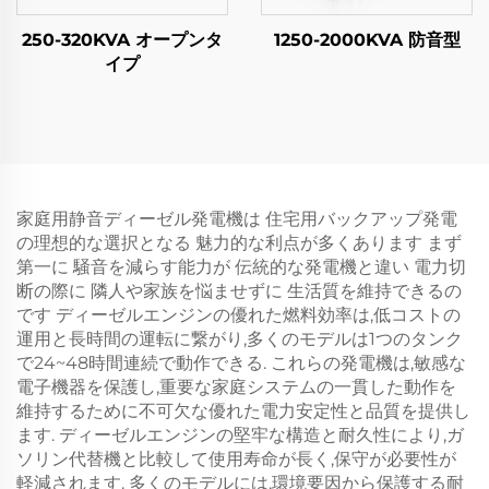
250-320KVA オープンタ
1250-2000KVA 防音型
イプ
家庭用静音ディーゼル発電機は 住宅用バックアップ発電
の理想的な選択となる 魅力的な利点が多くあります まず
第一に 騒音を減らす能力が 伝統的な発電機と違い 電力切
断の際に 隣人や家族を悩ませずに 生活質を維持できるの
です ディーゼルエンジンの優れた燃料効率は,低コストの
運用と長時間の運転に繋がり,多くのモデルは1つのタンク
で24~48時間連続で動作できる. これらの発電機は,敏感な
電子機器を保護し,重要な家庭システムの一貫した動作を
維持するために不可欠な優れた電力安定性と品質を提供し
ます. ディーゼルエンジンの堅牢な構造と耐久性により,ガ
ソリン代替機と比較して使用寿命が長く,保守が必要性が
軽減されます. 多くのモデルには,環境要因から保護する耐