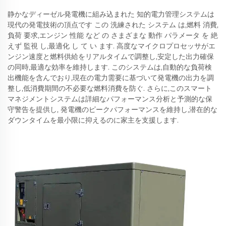
静かなディーゼル発電機に組み込まれた 知的電力管理システムは
現代の発電技術の頂点です この 洗練された システム は,燃料 消費,
負荷 要求,エンジン 性能 など の さまざまな 動作 パラメータ を 絶
えず 監視 し,最適化 し て い ます. 高度なマイクロプロセッサがエ
ンジン速度と燃料供給をリアルタイムで調整し,安定した出力確保
の同時,最適な効率を維持します. このシステムは,自動的な負荷検
出機能を含んでおり,現在の電力需要に基づいて発電機の出力を調
整し,低消費期間の不必要な燃料消費を防ぐ. さらに,このスマート
マネジメントシステムは詳細なパフォーマンス分析と予測的な保
守警告を提供し, 発電機のピークパフォーマンスを維持し,潜在的な
ダウンタイムを最小限に抑えるのに家主を支援します.