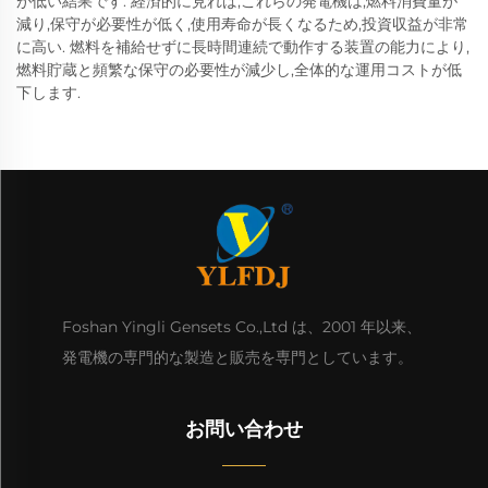
が低い結果です. 経済的に見れば,これらの発電機は,燃料消費量が
減り,保守が必要性が低く,使用寿命が長くなるため,投資収益が非常
に高い. 燃料を補給せずに長時間連続で動作する装置の能力により,
燃料貯蔵と頻繁な保守の必要性が減少し,全体的な運用コストが低
下します.
Foshan Yingli Gensets Co.,Ltd は、2001 年以来、
発電機の専門的な製造と販売を専門としています。
お問い合わせ