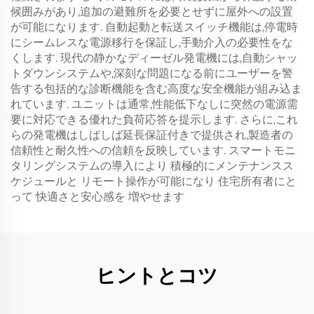
候囲みがあり,追加の避難所を必要とせずに屋外への設置
が可能になります. 自動起動と転送スイッチ機能は,停電時
にシームレスな電源移行を保証し,手動介入の必要性をな
くします. 現代の静かなディーゼル発電機には,自動シャッ
トダウンシステムや,深刻な問題になる前にユーザーを警
告する包括的な診断機能を含む高度な安全機能が組み込ま
れています. ユニットは通常,性能低下なしに突然の電源需
要に対応できる優れた負荷応答を提示します. さらに,これ
らの発電機はしばしば延長保証付きで提供され,製造者の
信頼性と耐久性への信頼を反映しています. スマートモニ
タリングシステムの導入により 積極的にメンテナンスス
ケジュールと リモート操作が可能になり 住宅所有者にと
って 快適さと安心感を 増やせます
ヒントとコツ