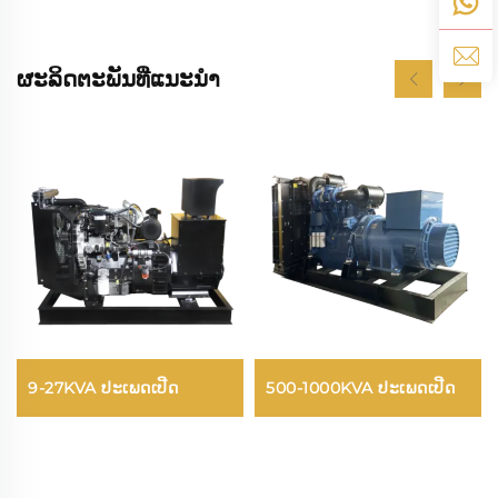
ຜະລິດຕະພັນທີ່ແນະນຳ
9-27KVA ປະເພດເປີດ
500-1000KVA ປະເພດເປີດ