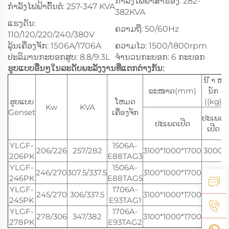
ກຳລັງໄຟຟ້າສຳຮອງ: 282-
ກຳລັງໄຟຟ້າຕົ້ນຕໍ: 257-347 KVA
382KVA
ແຮງດັນ:
ຄວາມຖີ່: 50/60Hz
110/120/220/240/380V
ລຸ້ນເຄື່ອງຈັກ: 1506A/1706A
ຄວາມໄວ: 1500/1800rpm
ປະລິມານກະບອກສູບ: 8.8/9.3L
ຈໍານວນກະບອກ: 6 ກະບອກ
ຮູບແບບອື່ນໆໃນລະດັບພະລັງງານທີ່ແຕກຕ່າງກັນ:
ນ້ ໍາ ຫ
ຂະໜາດ(mm)
ນັກ
ຮູບແບບ
ໂຫມດ
((kg)
Kw
KVA
Genset
ເຄື່ອງຈັກ
ປະເພດ
ປະເພດເປີດ
ເປີດ
YLGF-
1506A-
206/226
257/282
3100*1000*1700
3000
206PK
E88TAG3
YLGF-
1506A-
246/270
307.5/337.5
3100*1000*1700
3000
246PK
E88TAG5
YLGF-
1706A-
245/270
306/337.5
3100*1000*1700
3000
245PK
E93TAG1
YLGF-
1706A-
278/306
347/382
3100*1000*1700
3000
278PK
E93TAG2