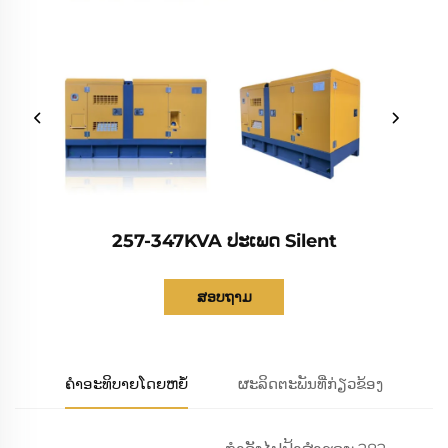
257-347KVA ປະເພດ Silent
ສອບຖາມ
ຄຳອະທິບາຍໂດຍຫຍໍ້
ຜະລິດຕະພັນທີ່ກ່ຽວຂ້ອງ