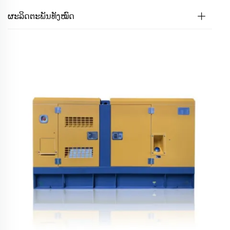
ຜະລິດຕະພັນທັງໝົດ