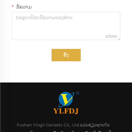
ຂໍ້ຄວາມ
0/1000
ສົ່ງ
Foshan Yingli Gensets Co., Ltd ແມ່ນຊ່ຽວຊານໃນ