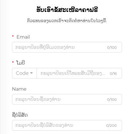
ຮັບເອົາຂໍ້ສະເໜີລາຄາຟຣີ
ຕົວແທນຂອງພວກເຮົາຈະຕິດຕໍ່ຫາທ່ານໃນໄວໆນີ້.
Email
0/100
ໂມບີ
Code
0/16
Name
0/100
ຊື່ບໍລິສັດ
0/200