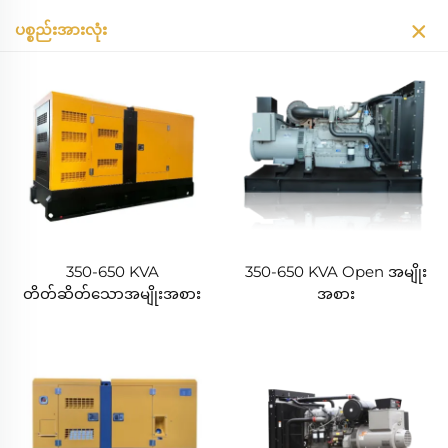
ပစ္စည်းအားလုံး
350-650 KVA
350-650 KVA Open အမျိုး
တိတ်ဆိတ်သောအမျိုးအစား
အစား