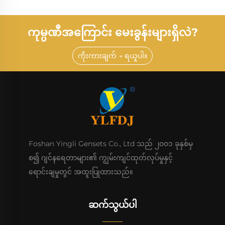
ကုမ္ပဏီအကြောင်း မေးခွန်းများရှိလဲ?
ကိုးကားချက် → ရယူပါ။
Foshan Yingli Gensets Co., Ltd သည် ၂၀၀၁ ခုနှစ်မှ
စ၍ ဂျင်နရေတာများ၏ ကျွမ်းကျင်ထုတ်လုပ်မှုနှင့်
ရောင်းချမှုတွင် အထူးပြုထားသည်။
ဆက်သွယ်ပါ