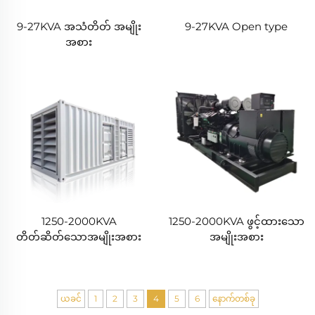
9-27KVA အသံတိတ် အမျိုး
9-27KVA Open type
အစား
1250-2000KVA
1250-2000KVA ဖွင့်ထားသော
တိတ်ဆိတ်သောအမျိုးအစား
အမျိုးအစား
ယခင်
1
2
3
4
5
6
နောက်တစ်ခု