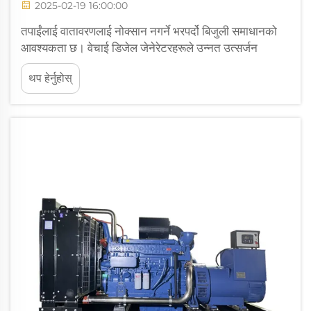
2025-02-19 16:00:00
तपाईंलाई वातावरणलाई नोक्सान नगर्ने भरपर्दो बिजुली समाधानको
आवश्यकता छ। वेचाई डिजेल जेनेरेटरहरूले उन्नत उत्सर्जन
नियन्त्रण प्रविधिका साथ पर्यावरणका अनुकूल प्रदर्शन प्रदान
थप हेर्नुहोस्
गर्दछन्। यी जेनेरेटरहरूले चीन VI र यूरो VI जस्ता कडा
मापदण्डहरूलाई पूरा गर्दछन्। यसको h...