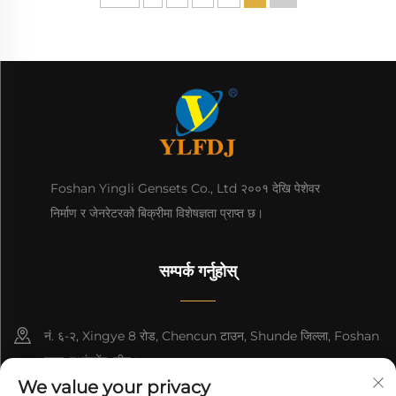
Foshan Yingli Gensets Co., Ltd २००१ देखि पेशेवर
निर्माण र जेनरेटरको बिक्रीमा विशेषज्ञता प्राप्त छ।
सम्पर्क गर्नुहोस्
नं. ६-२, Xingye 8 रोड, Chencun टाउन, Shunde जिल्ला, Foshan
शहर, गुआंग्डोंग, चीन।
We value your privacy