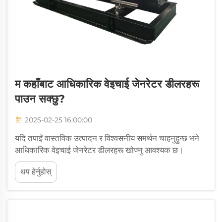
म कहाँबाट आधिकारिक वेइचाई जेनरेटर डीलरहरू
पाउन सक्छु?
2025-02-25 16:00:00
यदि तपाईं वास्तविक उत्पादन र विश्वसनीय समर्थन चाहनुहुन्छ भने
आधिकारिक वेइचाई जेनरेटर डीलरहरू खोज्नु आवश्यक छ।
आधिकारिक डिलरहरूले यसको वास्तविकता, उचित ग्यारेन्टी र
थप हेर्नुहोस्
विश्वसनीय बिक्रीपछिको सेवाको ग्यारेन्टी गर्छन्। अनधिकृत
विक्रेताबाट खरिद गर्दा...