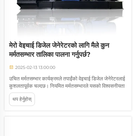
मेरो वेइचाई डिजेल जेनेरेटरको लागि मैले कुन
मर्मतसम्भार तालिका पालना गर्नुपर्छ?
2025-02-13 13:00:00
उचित मर्मतसम्भार कार्यक्रमले तपाईंको वेइचाई डिजेल जेनेरेटरलाई
कुशलतापूर्वक चल्दछ। नियमित मर्मतसम्भारले यसको विश्वसनीयता
सुनिश्चित गर्छ र यसको जीवनकाल लम्ब्याउँछ। [पृष्ठ २-मा भएको
थप हेर्नुहोस्
चित्र] तपाईं यी मुद्दाहरू जोगिन सक्नुहुन्छ...