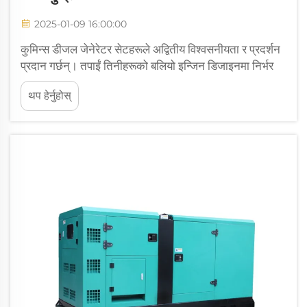
2025-01-09 16:00:00
कुमिन्स डीजल जेनेरेटर सेटहरूले अद्वितीय विश्वसनीयता र प्रदर्शन
प्रदान गर्छन्। तपाईं तिनीहरूको बलियो इन्जिन डिजाइनमा निर्भर
गर्न सक्नुहुन्छ जसले माग गर्ने कार्यहरूलाई सम्हाल्न सक्छ। यी
थप हेर्नुहोस्
जेनेरेटरहरू इन्धन दक्षतामा उत्कृष्ट छन्, लागत प्रभावकारी
सञ्चालन सुनिश्चित गर्दै। तिनीहरूको अनुकूलनशीलता...