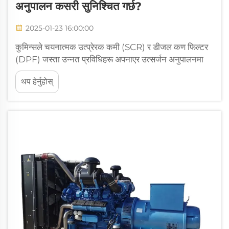
अनुपालन कसरी सुनिश्चित गर्छ?
2025-01-23 16:00:00
कुमिन्सले चयनात्मक उत्प्रेरक कमी (SCR) र डीजल कण फिल्टर
(DPF) जस्ता उन्नत प्रविधिहरू अपनाएर उत्सर्जन अनुपालनमा
नेतृत्व गर्छ। यी नवप्रवर्तनहरूले EPA Tier 4 Final जस्ता कडा
थप हेर्नुहोस्
मानकहरू पूरा गर्न मद्दत गर्छन्, विशेषताहरू मार्फत...