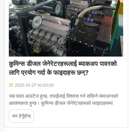
कुमिन्स डीजल जेनेरेटरहरूलाई ब्याकअप पावरको
लागि प्रयोग गर्दा के फाइदाहरू छन्?
2025-01-27 16:00:00
जब पावर आउटेज हुन्छ, तपाईंलाई विश्वास गर्न सकिने समाधानको
आवश्यकता हुन्छ। कुमिन्स डीजल जेनेरेटरहरूको फाइदाहरूमा
अतुलनीय विश्वसनीयता र दक्षता समावेश छ, जसले तिनीहरूलाई
थप हेर्नुहोस्
ब्याकअप पावरको लागि शीर्ष विकल्प बनाउँछ। 200KVA खुला
प्रकारको जेनेरेटरलाई PERKINS सँग लिई...