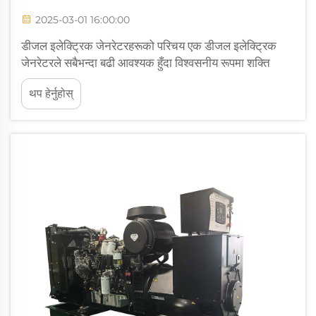
2025-03-01 16:00:00
डीजल इलेक्ट्रिक जेनरेटरहरूको परिचय एक डीजल इलेक्ट्रिक
जेनरेटरले सबैभन्दा बढी आवश्यक हुँदा विश्वसनीय रूपमा शक्ति
उत्पादन गर्न परम्परागत डीजल इञ्जिनलाई विद्युतीय जेनरेटरसँग
थप हेर्नुहोस्
जोड्दछ। मूलतः यहाँ के हुन्छ भने जलेको मेकानिकल उर्जा...