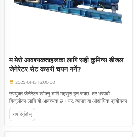
म मेरो आवश्यकताहरूका लागि सही कुमिन्स डीजल
जेनेरेटर सेट कसरी चयन गर्ने?
2025-01-15 16:00:00
उपयुक्त जेनेरेटर खोज्नु भारी महसुस हुन सक्छ, तर भरपर्दो
बिजुलीका लागि यो आवश्यक छ। घर, व्यापार वा औद्योगिक प्रयोगका
लागि भए पनि तपाईंलाई आफ्नो आवश्यकताहरूसँग मेल खाने
थप हेर्नुहोस्
जेनेरेटरको आवश्यकता छ। उचित जेनेरेटर छान्नुभएपछि, तपाईंले
cos... को आनन्द लिनेछ