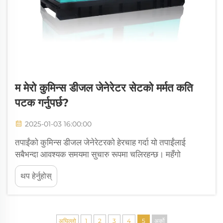
म मेरो कुमिन्स डीजल जेनेरेटर सेटको मर्मत कति
पटक गर्नुपर्छ?
2025-01-03 16:00:00
तपाईंको कुमिन्स डीजल जेनेरेटरको हेरचाह गर्दा यो तपाईंलाई
सबैभन्दा आवश्यक समयमा सुचारु रूपमा चलिरहन्छ। महँगो
ब्रेकडाउनबाट बच्न र यसको आयु बढाउन नियमित रूपमा मर्मत
थप हेर्नुहोस्
गर्नुहोस्। मर्मत छोड्दा अनपेक्षित असफलताहरू हुन सक्छन्। सधैं
आफ्नो अप...
अघिल्लो
1
2
3
4
5
अर्को