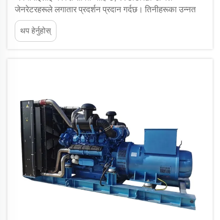
जेनरेटरहरूले लगातार प्रदर्शन प्रदान गर्दछ। तिनीहरूका उन्नत
इन्जिनियरिङले संकटको अवस्थामा पनि भरपर्दो काम सुनिश्चित
थप हेर्नुहोस्
गर्दछ। बलियो सामग्रीबाट बनेका यी जेनेरेटरहरू कठिन
परिस्थितिहरूको सामना गर्न सक्छन्। तपाईं...