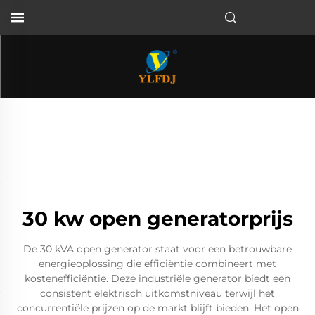
30 kw open generatorprijs
De 30 kVA open generator staat voor een betrouwbare
energieoplossing die efficiëntie combineert met
kostenefficiëntie. Deze industriële generator biedt een
consistent elektrisch uitkomstniveau terwijl het
concurrentiële prijzen op de markt blijft bieden. Het open