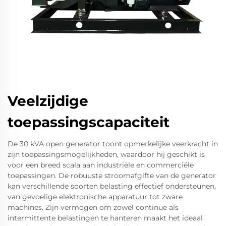
Veelzijdige
toepassingscapaciteit
De 30 kVA open generator toont opmerkelijke veerkracht in
zijn toepassingsmogelijkheden, waardoor hij geschikt is
voor een breed scala aan industriële en commerciële
toepassingen. De robuuste stroomafgifte van de generator
kan verschillende soorten belasting effectief ondersteunen,
van gevoelige elektronische apparatuur tot zware
machines. Zijn vermogen om zowel continue als
intermittente belastingen te hanteren maakt het ideaal