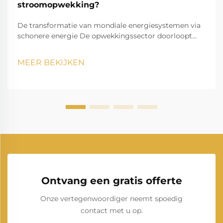
stroomopwekking?
De transformatie van mondiale energiesystemen via
schonere energie De opwekkingssector doorloopt
momenteel een opmerkelijke transformatie,
aangezien hernieuwbare energie onze manier van
MEER BEKIJKEN
elektriciteit opwekken en verbruiken verandert. Deze
transitie vormt een van de meest significante
veranderingen in de energievoorziening ooit.
Ontvang een gratis offerte
Onze vertegenwoordiger neemt spoedig
contact met u op.