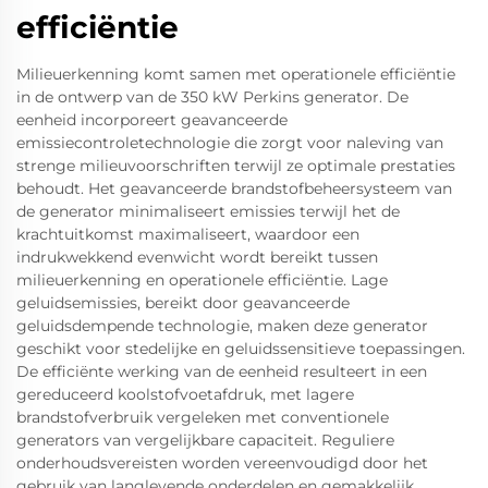
efficiëntie
Milieuerkenning komt samen met operationele efficiëntie
in de ontwerp van de 350 kW Perkins generator. De
eenheid incorporeert geavanceerde
emissiecontroletechnologie die zorgt voor naleving van
strenge milieuvoorschriften terwijl ze optimale prestaties
behoudt. Het geavanceerde brandstofbeheersysteem van
de generator minimaliseert emissies terwijl het de
krachtuitkomst maximaliseert, waardoor een
indrukwekkend evenwicht wordt bereikt tussen
milieuerkenning en operationele efficiëntie. Lage
geluidsemissies, bereikt door geavanceerde
geluidsdempende technologie, maken deze generator
geschikt voor stedelijke en geluidssensitieve toepassingen.
De efficiënte werking van de eenheid resulteert in een
gereduceerd koolstofvoetafdruk, met lagere
brandstofverbruik vergeleken met conventionele
generators van vergelijkbare capaciteit. Reguliere
onderhoudsvereisten worden vereenvoudigd door het
gebruik van langlevende onderdelen en gemakkelijk