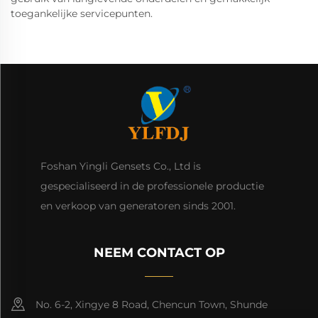
toegankelijke servicepunten.
Foshan Yingli Gensets Co., Ltd is
gespecialiseerd in de professionele productie
en verkoop van generatoren sinds 2001.
NEEM CONTACT OP
No. 6-2, Xingye 8 Road, Chencun Town, Shunde