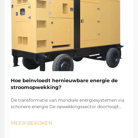
Hoe beïnvloedt hernieuwbare energie de
stroomopwekking?
De transformatie van mondiale energiesystemen via
schonere energie De opwekkingssector doorloopt
momenteel een opmerkelijke transformatie,
aangezien hernieuwbare energie onze manier van
MEER BEKIJKEN
elektriciteit opwekken en verbruiken verandert. Deze
transitie vormt een van de meest significante