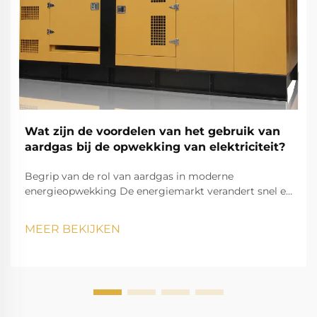
Wat zijn de voordelen van het gebruik van
aardgas bij de opwekking van elektriciteit?
Begrip van de rol van aardgas in moderne
energieopwekking De energiemarkt verandert snel en
aardgascentrales zijn uitgegroeid tot een hoeksteen
van moderne elektriciteitsproductie. Terwijl landen
MEER BEKIJKEN
wereldwijd streven naar schonere, efficiëntere...