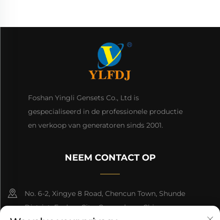
Foshan Yingli Gensets Co., Ltd is
gespecialiseerd in de professionele productie
en verkoop van generatoren sinds 2001.
NEEM CONTACT OP
No. 6-2, Xingye 8 Road, Chencun Town, Shunde
District, Foshan City, Guangdong, China.