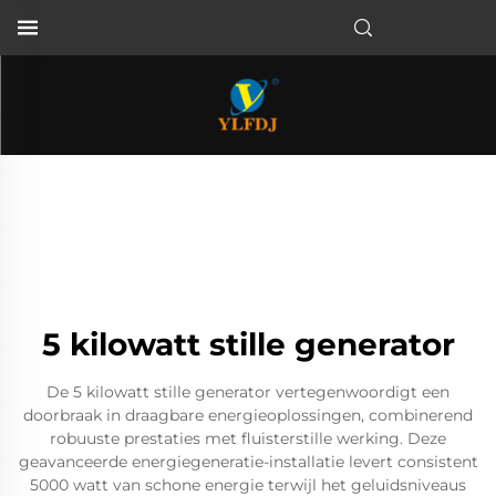
5 kilowatt stille generator
De 5 kilowatt stille generator vertegenwoordigt een
doorbraak in draagbare energieoplossingen, combinerend
robuuste prestaties met fluisterstille werking. Deze
geavanceerde energiegeneratie-installatie levert consistent
5000 watt van schone energie terwijl het geluidsniveaus