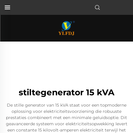
stiltegenerator 15 kVA
De stille generator van 15 kVA staat voor een topmoderne
oplossing voor elektriciteitsvoorziening die robuuste
prestaties combineert met een minimale geluidsoptie. Dit
geavanceerde systeem voor elektriciteitsopwekking levert
een constante 15 kilovolt-amperen elektriciteit terwijl het