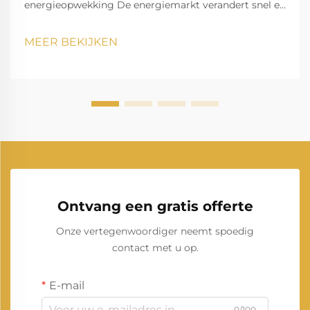
energieopwekking De energiemarkt verandert snel en
aardgascentrales zijn uitgegroeid tot een hoeksteen
van moderne elektriciteitsproductie. Terwijl landen
MEER BEKIJKEN
wereldwijd streven naar schonere, efficiëntere...
Ontvang een gratis offerte
Onze vertegenwoordiger neemt spoedig
contact met u op.
E-mail
0/100