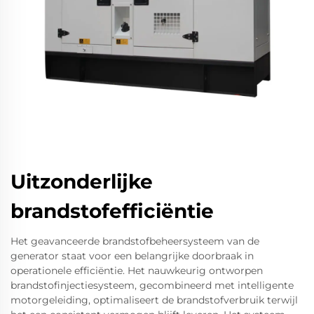
Uitzonderlijke
brandstofefficiëntie
Het geavanceerde brandstofbeheersysteem van de
generator staat voor een belangrijke doorbraak in
operationele efficiëntie. Het nauwkeurig ontworpen
brandstofinjectiesysteem, gecombineerd met intelligente
motorgeleiding, optimaliseert de brandstofverbruik terwijl