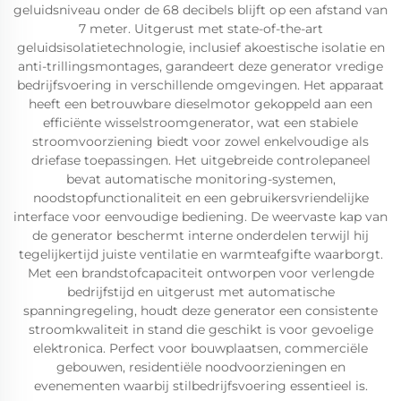
geluidsniveau onder de 68 decibels blijft op een afstand van
7 meter. Uitgerust met state-of-the-art
geluidsisolatietechnologie, inclusief akoestische isolatie en
anti-trillingsmontages, garandeert deze generator vredige
bedrijfsvoering in verschillende omgevingen. Het apparaat
heeft een betrouwbare dieselmotor gekoppeld aan een
efficiënte wisselstroomgenerator, wat een stabiele
stroomvoorziening biedt voor zowel enkelvoudige als
driefase toepassingen. Het uitgebreide controlepaneel
bevat automatische monitoring-systemen,
noodstopfunctionaliteit en een gebruikersvriendelijke
interface voor eenvoudige bediening. De weervaste kap van
de generator beschermt interne onderdelen terwijl hij
tegelijkertijd juiste ventilatie en warmteafgifte waarborgt.
Met een brandstofcapaciteit ontworpen voor verlengde
bedrijfstijd en uitgerust met automatische
spanningregeling, houdt deze generator een consistente
stroomkwaliteit in stand die geschikt is voor gevoelige
elektronica. Perfect voor bouwplaatsen, commerciële
gebouwen, residentiële noodvoorzieningen en
evenementen waarbij stilbedrijfsvoering essentieel is.