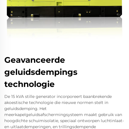
Geavanceerde
geluidsdempings
technologie
De 15 kVA stille generator incorporeert baanbrekende
akoestische technologie die nieuwe normen stelt in
geluidsdemping. Het
meerkapelgeluidsafschermingsysteem maakt gebruik van
hoogdichte schuimisolatie, speciaal ontworpen luchtinlaat-
en uitlaatdemperingen, en trillingsdempende