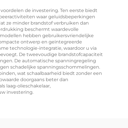
e voordelen de investering. Ten eerste biedt
peeractiviteiten waar geluidsbeperkingen
dat ze minder brandstof verbruiken dan
nderdrukking beschermt waardevolle
 modellen hebben gebruikersvriendelijke
t compacte ontwerp en geïntegreerde
me technologie-integratie, waardoor u via
oevoegt. De tweevoudige brandstofcapaciteit
aringen. De automatische spanningregeling
 tegen schadelijke spanningsschommelingen.
binden, wat schaalbaarheid biedt zonder een
opwaarde doorgaans beter dan
s laag-olieschakelaar,
w investering.