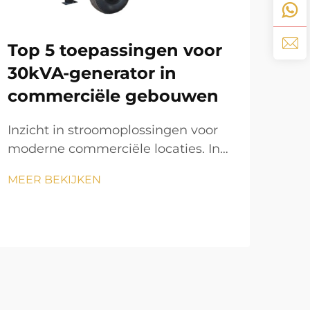
st
20
Top 5 toepassingen voor
br
30kVA-generator in
Het
commerciële gebouwen
stro
ont
Inzicht in stroomoplossingen voor
MEE
ged
moderne commerciële locaties. In
inno
de huidige snellevensstijl is het
en 
MEER BEKIJKEN
handhaven van een consistente
bet
stroomvoorziening cruciaal voor
Bra
commerciële bedrijfsactiviteiten.
ver
Een 30kVA-generator fungeert als
waar
een betrouwbare back-
upstroomoplossing die kan...