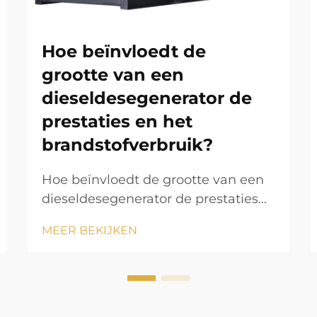
Hoe beïnvloedt de
grootte van een
dieseldesegenerator de
prestaties en het
brandstofverbruik?
Hoe beïnvloedt de grootte van een
dieseldesegenerator de prestaties
en het brandstofverbruik? De
MEER BEKIJKEN
dieseldesegenerator is een van de
meest betrouwbare
energieoplossingen in moderne
industrieën, woonomgevingen en
toepassingen buiten het net. Het