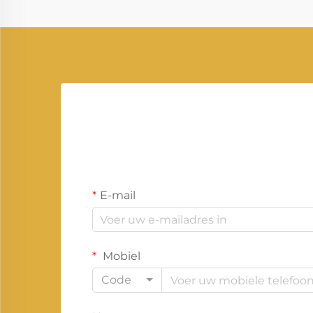
de energievoorziening ooit.
E-mail
Mobiel
Code