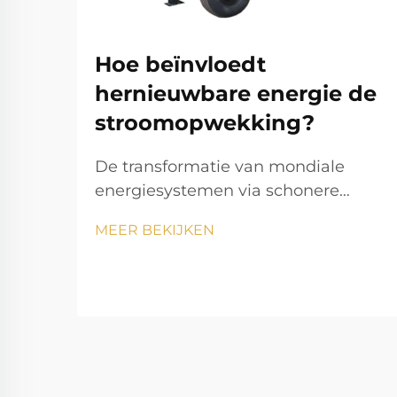
Hoe beïnvloedt
hernieuwbare energie de
stroomopwekking?
De transformatie van mondiale
energiesystemen via schonere
energie De opwekkingssector
MEER BEKIJKEN
doorloopt momenteel een
opmerkelijke transformatie,
aangezien hernieuwbare energie
onze manier van elektriciteit
opwekken en verbruiken verandert.
Deze transitie vormt een van de
meest significante veranderingen in