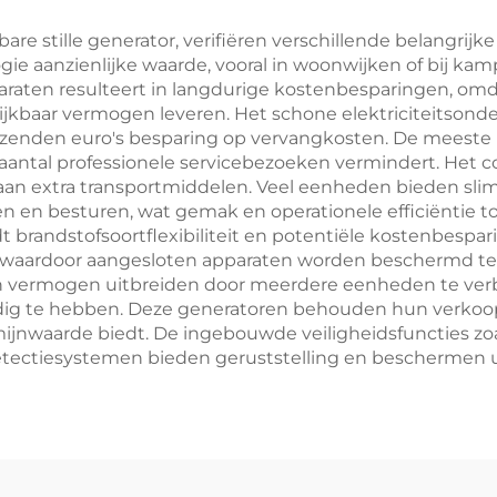
are stille generator, verifiëren verschillende belangrijk
e aanzienlijke waarde, vooral in woonwijken of bij kam
paraten resulteert in langdurige kostenbesparingen, om
gelijkbaar vermogen leveren. Het schone elektriciteitso
uizenden euro's besparing op vervangkosten. De meeste
t aantal professionele servicebezoeken vermindert. He
 aan extra transportmiddelen. Veel eenheden bieden slim
n en besturen, wat gemak en operationele efficiëntie t
t brandstofsoortflexibiliteit en potentiële kostenbesp
teit, waardoor aangesloten apparaten worden beschermd
hun vermogen uitbreiden door meerdere eenheden te ver
odig te hebben. Deze generatoren behouden hun verko
jnwaarde biedt. De ingebouwde veiligheidsfuncties zoal
ectiesystemen bieden geruststelling en beschermen u