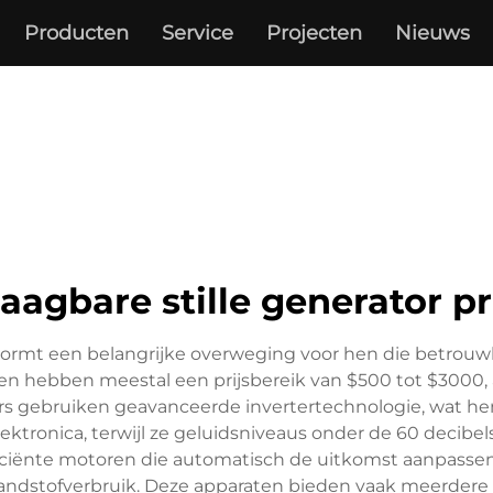
Producten
Service
Projecten
Nieuws
aagbare stille generator pr
or vormt een belangrijke overweging voor hen die betro
n hebben meestal een prijsbereik van $500 tot $3000, 
s gebruiken geavanceerde invertertechnologie, wat hen in
lektronica, terwijl ze geluidsniveaus onder de 60 decibe
ficiënte motoren die automatisch de uitkomst aanpassen 
randstofverbruik. Deze apparaten bieden vaak meerdere