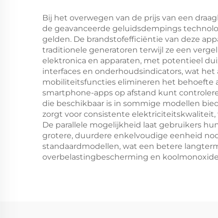
Bij het overwegen van de prijs van een draagb
de geavanceerde geluidsdempings technologi
gelden. De brandstofefficiëntie van deze ap
traditionele generatoren terwijl ze een ver
elektronica en apparaten, met potentieel d
interfaces en onderhoudsindicators, wat he
mobiliteitsfuncties elimineren het behoefte
smartphone-apps op afstand kunt controlere
die beschikbaar is in sommige modellen bied
zorgt voor consistente elektriciteitskwali
De parallele mogelijkheid laat gebruikers 
grotere, duurdere enkelvoudige eenheid n
standaardmodellen, wat een betere langtermi
overbelastingbescherming en koolmonoxidet