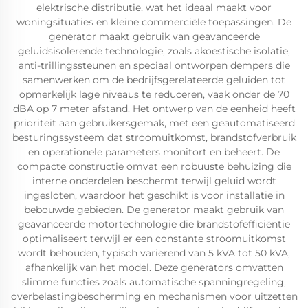
elektrische distributie, wat het ideaal maakt voor
woningsituaties en kleine commerciële toepassingen. De
generator maakt gebruik van geavanceerde
geluidsisolerende technologie, zoals akoestische isolatie,
anti-trillingssteunen en speciaal ontworpen dempers die
samenwerken om de bedrijfsgerelateerde geluiden tot
opmerkelijk lage niveaus te reduceren, vaak onder de 70
dBA op 7 meter afstand. Het ontwerp van de eenheid heeft
prioriteit aan gebruikersgemak, met een geautomatiseerd
besturingssysteem dat stroomuitkomst, brandstofverbruik
en operationele parameters monitort en beheert. De
compacte constructie omvat een robuuste behuizing die
interne onderdelen beschermt terwijl geluid wordt
ingesloten, waardoor het geschikt is voor installatie in
bebouwde gebieden. De generator maakt gebruik van
geavanceerde motortechnologie die brandstofefficiëntie
optimaliseert terwijl er een constante stroomuitkomst
wordt behouden, typisch variërend van 5 kVA tot 50 kVA,
afhankelijk van het model. Deze generators omvatten
slimme functies zoals automatische spanningregeling,
overbelastingbescherming en mechanismen voor uitzetten