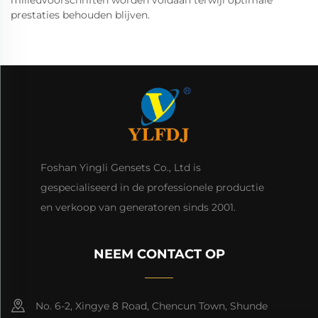
milieuvoorschriften worden voldaan terwijl optimale
prestaties behouden blijven.
Foshan Yingli Gensets Co., Ltd is
gespecialiseerd in de professionele productie
en verkoop van generatoren sinds 2001.
NEEM CONTACT OP
No. 6-2, Xingye 8 Road, Chencun Town, Shunde