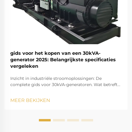
gids voor het kopen van een 30kVA-
generator 2025: Belangrijkste specificaties
vergeleken
Inzicht in industriële stroomoplossingen: De
complete gids voor 30kVA-generatoren. Wat betreft
betrouwbare stroomoplossingen voor middelgrote
commerciële bedrijven, bouwlocaties of back-
MEER BEKIJKEN
upsysteem is een 30kVA-generator een veelzijdige
keuze...