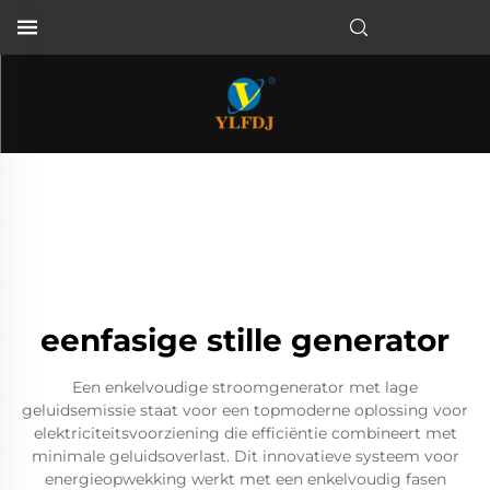
eenfasige stille generator
Een enkelvoudige stroomgenerator met lage
geluidsemissie staat voor een topmoderne oplossing voor
elektriciteitsvoorziening die efficiëntie combineert met
minimale geluidsoverlast. Dit innovatieve systeem voor
energieopwekking werkt met een enkelvoudig fasen