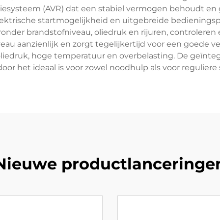
iesysteem (AVR) dat een stabiel vermogen behoudt en 
ektrische startmogelijkheid en uitgebreide bedienings
ronder brandstofniveau, oliedruk en rijuren, controlere
au aanzienlijk en zorgt tegelijkertijd voor een goede v
oliedruk, hoge temperatuur en overbelasting. De geïnt
ardoor het ideaal is voor zowel noodhulp als voor reguli
Nieuwe productlanceringe