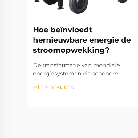
Hoe beïnvloedt
hernieuwbare energie de
stroomopwekking?
De transformatie van mondiale
energiesystemen via schonere
energie De opwekkingssector
MEER BEKIJKEN
doorloopt momenteel een
opmerkelijke transformatie,
aangezien hernieuwbare energie
onze manier van elektriciteit
opwekken en verbruiken verandert.
Deze transitie vormt een van de