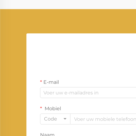
meest significante veranderingen in
de energievoorziening ooit.
E-mail
Mobiel
Code
Naam