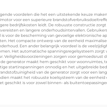
uigende voordelen die het een uitstekende keuze maken
elmotor voor een superieure brandstofverbruiksdoeltreff
 lagere bedrijfskosten leidt. De robuuste constructie zor
ereisten en langere onderhoudsintervallen. Gebruiker
iaal is voor de bescherming van gevoelige elektronische
ten. Het compacte ontwerp van de eenheid maximaliseert
rhoud. Een ander belangrijk voordeel is de veelzijdigh
emen. Het automatische spanningsregelsysteem zorgt 
. Veiligheidsvoorzieningen zorgen voor gemoedsrust do
 de generator maakt hem geschikt voor woonruimtes, ter
ige startinspanningen onnodig en het uitgebreide bed
brandstofzuinigheid van de generator zorgt voor een lang
ndien maakt het robuuste koelsysteem van de eenheid 
 geschikt is voor zowel binnen- als buitentoepassinge