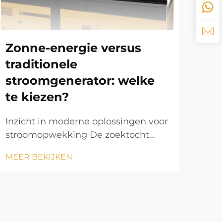
st
20
Zonne-energie versus
br
traditionele
Het
stroomgenerator: welke
stro
te kiezen?
ont
MEE
ged
Inzicht in moderne oplossingen voor
inno
stroomopwekking De zoektocht
en 
naar betrouwbare
bet
MEER BEKIJKEN
stroomopwekking is steeds
Bra
belangrijker geworden in onze
ver
energie-afhankelijke wereld. Of u nu
waar
een stroomvoorziening op stand-by
zoekt voor uw huis of duurzame