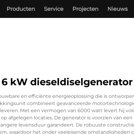
Producten
Service
Projecten
Nieuws
6 kW dieseldiselgenerator
ouwbare en efficiënte energieoplossing die is ontworpen
kkingsunit combineert geavanceerde motortechnologie 
 leveren. Met een vermogen van 6000 watt levert hij vo
 op afgelegen locaties. De generator is voorzien van e
langere levensduur garandeert. De robuuste construct
em, waardoor het onder veeleisende omstandigheden co