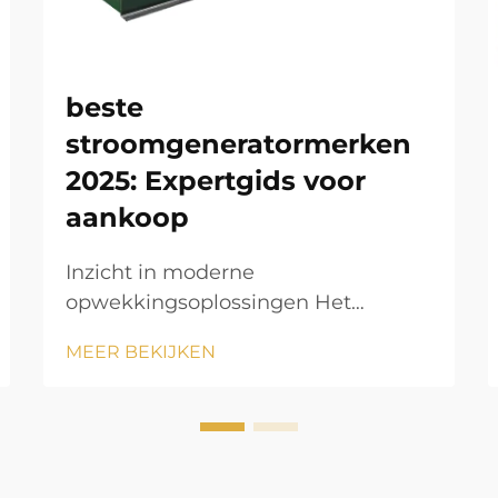
beste
stroomgeneratormerken
2025: Expertgids voor
aankoop
Inzicht in moderne
opwekkingsoplossingen Het
landschap van residentiële en
MEER BEKIJKEN
commerciële stroomopwekking
heeft zich de afgelopen jaren
dramatisch ontwikkeld. Naarmate
onze afhankelijkheid van elektrische
apparaten groeit, is het hebben van