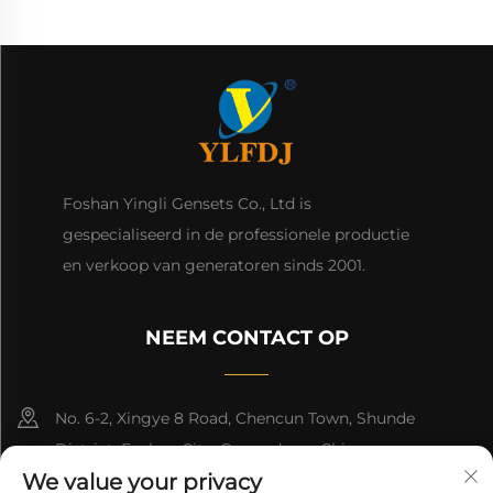
Foshan Yingli Gensets Co., Ltd is
gespecialiseerd in de professionele productie
en verkoop van generatoren sinds 2001.
NEEM CONTACT OP
No. 6-2, Xingye 8 Road, Chencun Town, Shunde
District, Foshan City, Guangdong, China.
We value your privacy