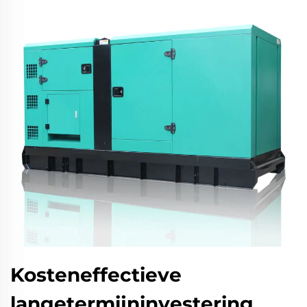
Kosteneffectieve
langetermijninvestering