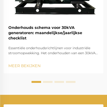
Onderhouds schema voor 30kVA
generatoren: maandelijkse/jaarlijkse
checklist
Essentiële onderhoudsrichtlijnen voor industriële
stroomopwekking. Het onderhouden van een 30kVA-
generator vereist een systematische aanpak om
optimale prestaties en levensduur te garanderen.
MEER BEKIJKEN
Deze stroombronnen fungeren als essentiële back-
upsysteem voor middelgrote bedrijven,...