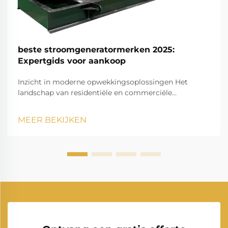
beste stroomgeneratormerken 2025:
Expertgids voor aankoop
Inzicht in moderne opwekkingsoplossingen Het
landschap van residentiële en commerciële
stroomopwekking heeft zich de afgelopen jaren
dramatisch ontwikkeld. Naarmate onze
MEER BEKIJKEN
afhankelijkheid van elektrische apparaten groeit, is
het hebben van een betrouwbare stroomgenerator
steeds minder...