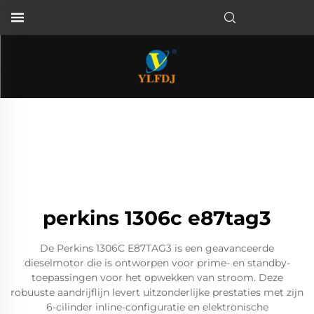
perkins 1306c e87tag3
De Perkins 1306C E87TAG3 is een geavanceerde
dieselmotor die is ontworpen voor prime- en standby-
toepassingen voor het opwekken van stroom. Deze
robuuste aandrijflijn levert uitzonderlijke prestaties met zijn
6-cilinder inline-configuratie en elektronische