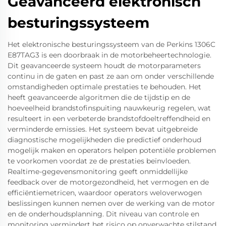
Geavanceerd elektronisch
besturingssysteem
Het elektronische besturingssysteem van de Perkins 1306C
E87TAG3 is een doorbraak in de motorbeheertechnologie.
Dit geavanceerde systeem houdt de motorparameters
continu in de gaten en past ze aan om onder verschillende
omstandigheden optimale prestaties te behouden. Het
heeft geavanceerde algoritmen die de tijdstip en de
hoeveelheid brandstofinspuiting nauwkeurig regelen, wat
resulteert in een verbeterde brandstofdoeltreffendheid en
verminderde emissies. Het systeem bevat uitgebreide
diagnostische mogelijkheden die predictief onderhoud
mogelijk maken en operators helpen potentiële problemen
te voorkomen voordat ze de prestaties beïnvloeden.
Realtime-gegevensmonitoring geeft onmiddellijke
feedback over de motorgezondheid, het vermogen en de
efficiëntiemetricen, waardoor operators weloverwogen
beslissingen kunnen nemen over de werking van de motor
en de onderhoudsplanning. Dit niveau van controle en
monitoring vermindert het risico op onverwachte stilstand