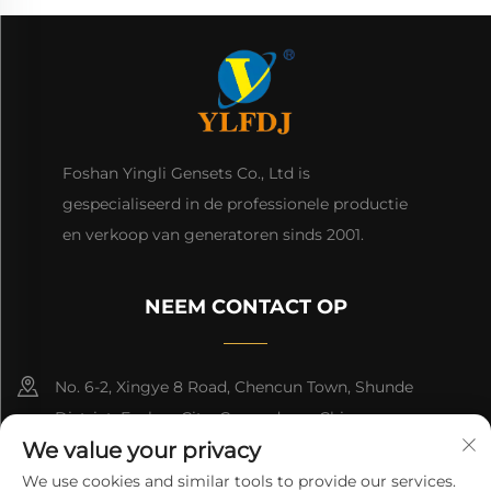
Foshan Yingli Gensets Co., Ltd is
gespecialiseerd in de professionele productie
en verkoop van generatoren sinds 2001.
NEEM CONTACT OP
No. 6-2, Xingye 8 Road, Chencun Town, Shunde
District, Foshan City, Guangdong, China.
We value your privacy
8618676517177
We use cookies and similar tools to provide our services.