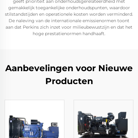
geeft prioriteit aan onderhoudsgerelateerdheid met
gemakkelijk toegankelijke onderhoudspunten, waardoor
stilstandstijden en operationele kosten worden verminderd.
De naleving van de internationale emissienormen toont
aan dat Perkins zich inzet voor milieubewustzijn en dat het
hoge prestatienormen handhaaft.
Aanbevelingen voor Nieuwe
Producten