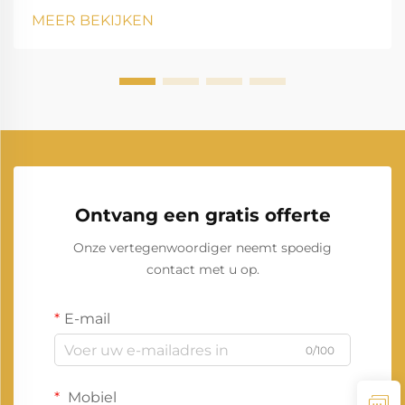
zorgt ervoor dat huishoudens, bedrijven,
MEER BEKIJKEN
zorginstellingen en industrieën zonder onderbreking
kunnen blijven functioneren. Onder de man...
Ontvang een gratis offerte
Onze vertegenwoordiger neemt spoedig
contact met u op.
E-mail
0/100
Mobiel