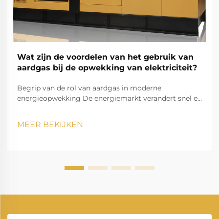
Wat zijn de voordelen van het gebruik van
aardgas bij de opwekking van elektriciteit?
Begrip van de rol van aardgas in moderne
energieopwekking De energiemarkt verandert snel en
aardgascentrales zijn uitgegroeid tot een hoeksteen
van moderne elektriciteitsproductie. Terwijl landen
MEER BEKIJKEN
wereldwijd streven naar schonere, efficiëntere...