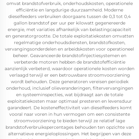
omvat brandstofverbruik, onderhoudskosten, operationele
efficiëntie en langdurige duurzaamheid. Moderne
dieselfeeders verbruiken doorgaans tussen de 0,3 tot 0,4
gallon brandstof per uur per kilowatt gegenereerde
energie, met variaties afhankelijk van belastingcapaciteit
en generatorgrootte. De totale exploitatiekosten omvatten
regelmatige onderhoudsdiensten, brandstofkosten,
vervangingsonderdelen en arbeidskosten voor operationeel
beheer. Geavanceerde brandstofinjectiesystemen en
verbeterde motoren hebben de brandstofefficiëntie
aanzienlijk verbeterd, waardoor operationele kosten worden
verlaagd terwijl er een betrouwbare stroomvoorziening
wordt behouden. Deze generatoren vereisen periodiek
onderhoud, inclusief olieveranderingen, filtervervangingen
en systeeminspecties, wat bijdraagt aan de totale
exploitatiekosten maar optimaal presteren en levensduur
garandeert. De kosteneffectiviteit van dieselfeeders komt
vooral naar voren in hun vermogen om een consistente
stroomvoorziening te bieden terwijl ze relatief lage
brandstofverbruikspercentages behouden ten opzichte van
alternatieve energieloplossingen. Het begrijpen van deze