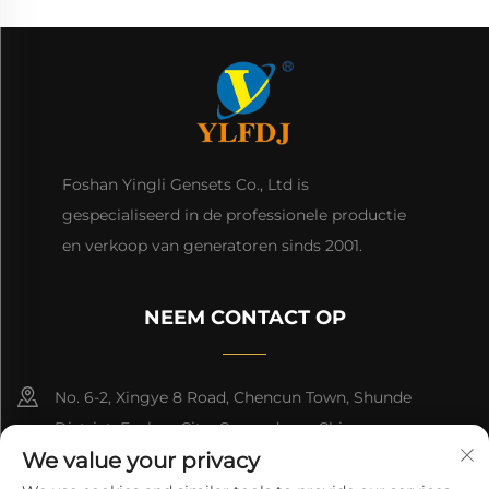
Foshan Yingli Gensets Co., Ltd is
gespecialiseerd in de professionele productie
en verkoop van generatoren sinds 2001.
NEEM CONTACT OP
No. 6-2, Xingye 8 Road, Chencun Town, Shunde
District, Foshan City, Guangdong, China.
We value your privacy
8618676517177