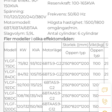
Primär effekt: 90-
Reservkraft: 100-165KVA
150KVA
Spänning:
Frekvens: 50/60 Hz
110/120/220/240/380V
Motormodell:
Högsta hastighet: 1500/1800
6BT/6BTA/6BTAA
omgångar/min.
Slagvolym: 5,9L
Antal cylindrar: 6 cylindrar
Fler modeller i olika effektområden:
Storlek ((mm)
Vikt(kg)
Sto
Modell
KW
KVA
Motorläge
Öppen
Öppen typ
typ
YLGF-
75/82
93/102
6BT5.9-G2
2150*800*1200
1100
290
75DC
YLGF-
84/92
105/115
6BT5.9-G2
2150*800*1200
1100
290
84DC
YLGF-
6BTA5.9-
92/100
115/125
2150*800*1200
1200
290
92DC
G2
YLGF-
6BTAA5.9-
108/116
135/145
2150*800*1200
1500
290
108DC
G2
YLGF-
6BTAA5.9-
120/132
150/165
2350*820*1200
1500
320
120DC
G12