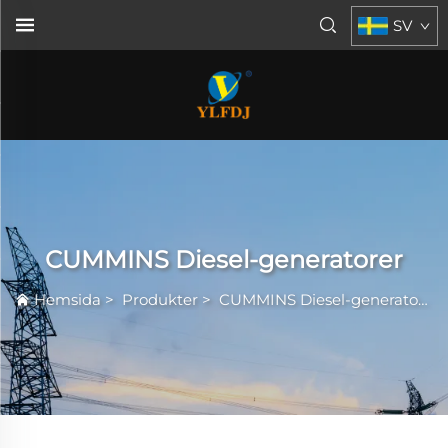
SV
CUMMINS Diesel-generatorer
Hemsida
>
Produkter
>
CUMMINS Diesel-generatorer