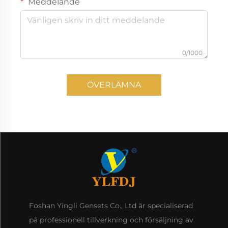
Meddelande
0/1000
ÖVERLÄMNA
Foshan Yingli Gensets Co., Ltd är specialiserad
på professionell tillverkning och försäljning av