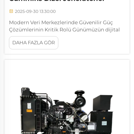
2025-09-30 13:30:00
Modern Veri Merkezlerinde Güvenilir Güç
Çözümlerinin Kritik Rolü Günümüzün dijital
odaklı dünyasında veri merkezleri, küresel
DAHA FAZLA GÖR
bağlantılılık ve iş operasyonlarının
omurgasını oluşturur. Kesintisiz güç
sağlamanın önemi her zamankinden daha
fazla...