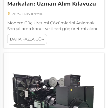
Markaları: Uzman Alım Kılavuzu
2025-10-05 10:17:06
Modern Güç Üretimi Çözümlerini Anlamak
Son yıllarda konut ve ticari güç üretimi alanı
büyük ölçüde gelişti. Elektrikli cihazlara olan
DAHA FAZLA GÖR
bağımlılığımız arttıkça, güvenilir bir güç
jeneratörüne sahip olmak giderek daha az...