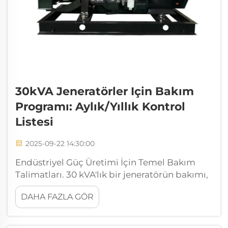
30kVA Jeneratörler Için Bakım
Programı: Aylık/Yıllık Kontrol
Listesi
2025-09-22 14:30:00
Endüstriyel Güç Üretimi İçin Temel Bakım
Talimatları. 30 kVA'lık bir jeneratörün bakımı,
optimal performans ve uzun ömür
DAHA FAZLA GÖR
sağlanması açısından sistematik bir yaklaşım
gerektirir. Bu güç üniteleri, orta ölçekli
işletmeler için kritik yedek sistemler olarak