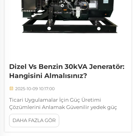
Dizel Vs Benzin 30kVA Jeneratör:
Hangisini Almalısınız?
2025-10-09 10:17:00
Ticari Uygulamalar İçin Güç Üretimi
Çözümlerini Anlamak Güvenilir yedek güç
çözümleri konusunda, 30kVA'lık bir jeneratör
DAHA FAZLA GÖR
orta ölçekli işletmeler, inşaat alanları ve ticari
tesisler için kritik bir yatırımdır. Seçim...