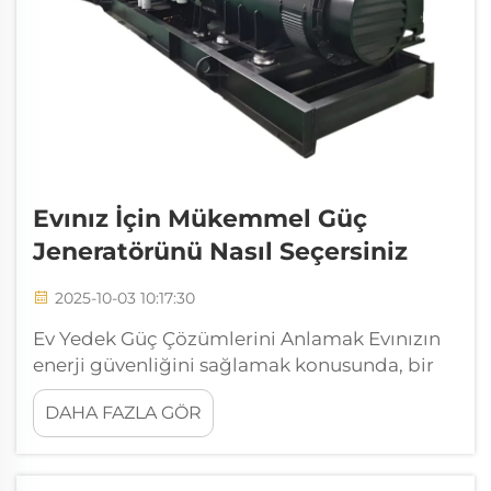
Evınız İçin Mükemmel Güç
Jeneratörünü Nasıl Seçersiniz
2025-10-03 10:17:30
Ev Yedek Güç Çözümlerini Anlamak Evınızın
enerji güvenliğini sağlamak konusunda, bir
güç jeneratörü beklenmedik kesintilere ve
DAHA FAZLA GÖR
acil durumlara karşı nihai korumanızdır.
Doğal afetlere yatkın bir bölgede yaşıyor
olmanız fark etmeksizin ya da...