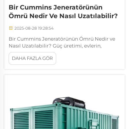
Bir Cummins Jeneratörünün
Ömrü Nedir Ve Nasıl Uzatılabilir?
2025-08-28 19:28:54
Bir Cummins Jeneratörünün Ömrü Nedir ve
Nasıl Uzatılabilir? Güç üretimi, evlerin,
işletmelerin, sağlık kurumlarının ve sanayi
DAHA FAZLA GÖR
tesislerinin kesintisiz olarak çalışmaya devam
etmesini sağlamak açısından modern
yaşamda kritik bir rol oynamaktadır. Bu tür
jeneratörler arasında marka olarak öne çıkan
Cummins, güvenilirliği ve dayanıklılığı ile
bilinmektedir. Ancak, bu jeneratörlerin
ömrünü uzatmak için düzenli bakım ve
doğru kullanım oldukça önemlidir.