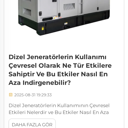
Dizel Jeneratörlerin Kullanımı
Çevresel Olarak Ne Tür Etkilere
Sahiptir Ve Bu Etkiler Nasıl En
Aza Indirgenebilir?
2025-08-31 19:29:33
Dizel Jeneratörlerin Kullanımının Çevresel
Etkileri Nelerdir ve Bu Etkiler Nasıl En Aza
İndirgenebilir? Dizel güç jeneratörleri uzun
DAHA FAZLA GÖR
süredir endüstriyel tesislerde, ticari binalarda,