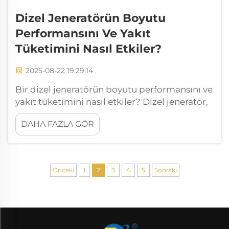
Dizel Jeneratörün Boyutu
Performansını Ve Yakıt
Tüketimini Nasıl Etkiler?
2025-08-22 19:29:14
Bir dizel jeneratörün boyutu performansını ve
yakıt tüketimini nasıl etkiler? Dizel jeneratör,
modern endüstrilerde, konut ortamlarında ve
DAHA FAZLA GÖR
şebeke dışı uygulamalarda en güvenilir güç
çözümlerinden biridir. Yedek elektrik sağlar...
Önceki
1
2
3
4
5
Sonraki