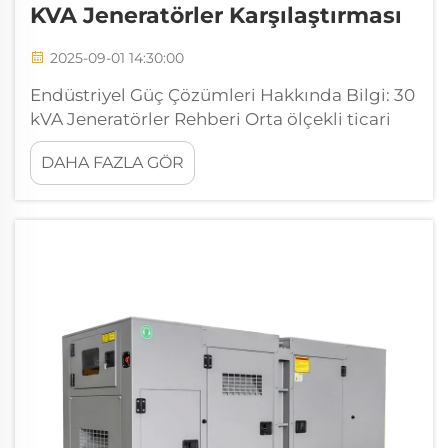
KVA Jeneratörler Karşılaştırması
2025-09-01 14:30:00
Endüstriyel Güç Çözümleri Hakkında Bilgi: 30
kVA Jeneratörler Rehberi Orta ölçekli ticari
işletmeler, inşaat sahaları ya da yedek
DAHA FAZLA GÖR
sistemler için güvenilir güç çözümleri
arayanlar için 30 kVA jeneratör çok yönlü bir
tercihtir...