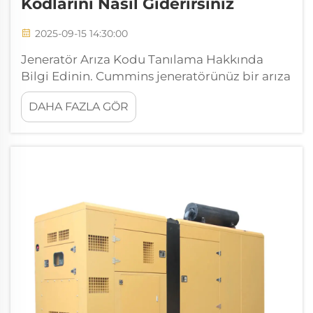
Kodlarını Nasıl Giderirsiniz
2025-09-15 14:30:00
Jeneratör Arıza Kodu Tanılama Hakkında
Bilgi Edinin. Cummins jeneratörünüz bir arıza
kodu gösterdiğinde, işletim durumuyla ilgili
DAHA FAZLA GÖR
size önemli bir mesaj gönderiyor. Bu tanı
kodları, olası sorunları bildirmek için
jeneratörün kullandığı iletişim yöntemidir...