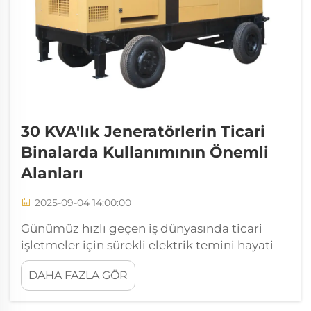
30 KVA'lık Jeneratörlerin Ticari
Binalarda Kullanımının Önemli
Alanları
2025-09-04 14:00:00
Günümüz hızlı geçen iş dünyasında ticari
işletmeler için sürekli elektrik temini hayati
öneme sahiptir. 30 kVA jeneratör, ticari
DAHA FAZLA GÖR
operasyonlar için güvenilir bir yedek güç
kaynağıdır ve...