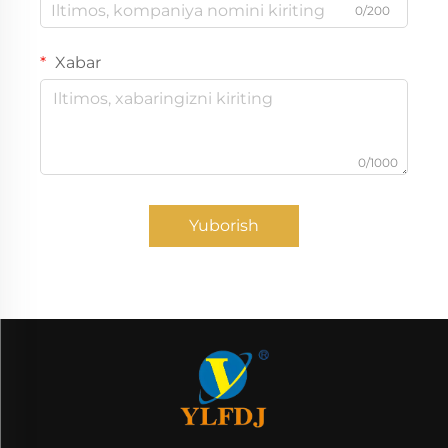
0/200
Xabar
0/1000
Yuborish