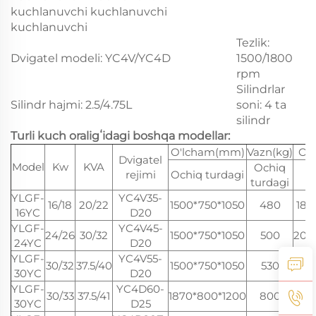
kuchlanuvchi kuchlanuvchi
kuchlanuvchi
Tezlik:
Dvigatel modeli: YC4V/YC4D
1500/1800
rpm
Silindrlar
Silindr hajmi: 2.5/4.75L
soni: 4 ta
silindr
Turli kuch oraligʻidagi boshqa modellar:
O'lcham(mm)
Vazn(kg)
O'
Dvigatel
Model
Kw
KVA
Ochiq
rejimi
Ochiq turdagi
O
turdagi
YLGF-
YC4V35-
16/18
20/22
1500*750*1050
480
180
16YC
D20
YLGF-
YC4V45-
24/26
30/32
1500*750*1050
500
200
24YC
D20
YLGF-
YC4V55-
30/32
37.5/40
1500*750*1050
530
220
30YC
D20
YLGF-
YC4D60-
30/33
37.5/41
1870*800*1200
800
230
30YC
D25