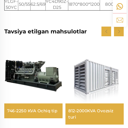
YLGF-
YC4D90Z-
50/55
62.5/69
1870*800*1200
800
230
50YC
D25
Tavsiya etilgan mahsulotlar
746-2250 KVA Ochiq tip
812-2000KVA Ovozsiz
turi