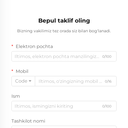
Bepul taklif oling
Bizning vakilimiz tez orada siz bilan bog'lanadi.
Elektron pochta
0/100
Mobil
Code
0/16
Ism
0/100
Tashkilot nomi