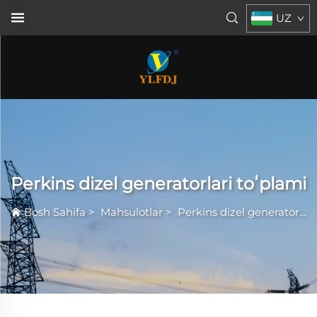
UZ
Perkins dizel generatorlari toʻplami
Bosh Sahifa
>
Mahsulotlar
>
Perkins dizel generatorlari toʻplami