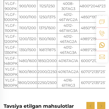
YLGF-
4008-
900/1000
1125/1250
4800*2046*232
900PK
30TAG3
YLGF-
4012-
1000/1100
1250/1375
4850*1970*241
1000PK
46TWG2A
YLGF-
4012-
1100/1200
1375/1500
4850*1970*241
1100PK
46TWG3A
YLGF-
4012-
1200/1320
1500/1650
4985*2192*248
1200PK
46TAG2A
YLGF-
4012-
1350/1500
1687/1875
4985*2192*248
1350PK
46TAG3A
YLGF-
1480/1600
1850/2000
4016TAG1A
6000*2135*2575
1480PK
YLGF-
1600/1800
2000/2250
4016TAG2A
6070*2135*2575
1600PK
YLGF-
4016-
1800/2000
2250/2500
6070*2135*2575
1800PK
61TRG3
Tavsiya etilgan mahsulotlar