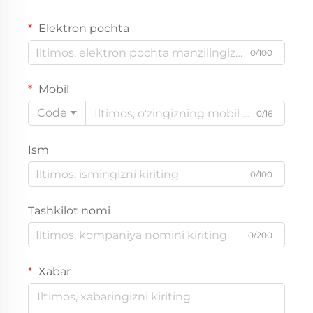
Elektron pochta
0/100
Mobil
Code
0/16
Ism
0/100
Tashkilot nomi
0/200
Xabar