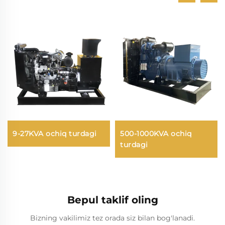
9-27KVA ochiq turdagi
500-1000KVA ochiq
turdagi
Bepul taklif oling
Bizning vakilimiz tez orada siz bilan bog'lanadi.