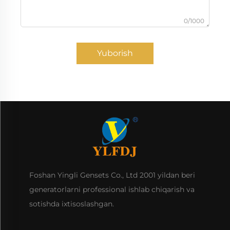
0/1000
Yuborish
Foshan Yingli Gensets Co., Ltd 2001 yildan beri
generatorlarni professional ishlab chiqarish va
sotishda ixtisoslashgan.