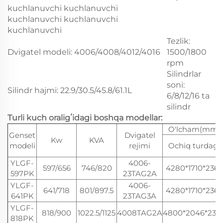
kuchlanuvchi kuchlanuvchi
kuchlanuvchi kuchlanuvchi
kuchlanuvchi
Tezlik:
Dvigatel modeli: 4006/4008/4012/4016
1500/1800
rpm
Silindrlar
soni:
Silindr hajmi: 22.9/30.5/45.8/61.1L
6/8/12/16 ta
silindr
Turli kuch oraligʻidagi boshqa modellar:
O'lcham(mm)
Genset
Dvigatel
Kw
KVA
modeli
rejimi
Ochiq turdagi
YLGF-
4006-
597/656
746/820
4280*1710*2365
597PK
23TAG2A
YLGF-
4006-
641/718
801/897.5
4280*1710*2365
641PK
23TAG3A
YLGF-
818/900
1022.5/1125
4008TAG2A
4800*2046*232
818PK