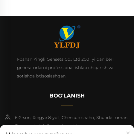
Foshan Yingli Gensets Co., Ltd 2001 yildan beri
generatorlarni professional ishlab chiqarish va
sotishda ixtisoslashgan.
BOG'LANISH
6-2-son, Xingye 8-yo'l, Chencun shahri, Shunde tumani,
Foshan shahri, Guangdong, Xitoy.