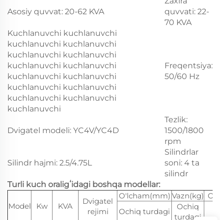
Zaxira
Asosiy quvvat: 20-62 KVA
quvvati: 22-
70 KVA
Kuchlanuvchi kuchlanuvchi
kuchlanuvchi kuchlanuvchi
kuchlanuvchi kuchlanuvchi
kuchlanuvchi kuchlanuvchi
Freqentsiya:
kuchlanuvchi kuchlanuvchi
50/60 Hz
kuchlanuvchi kuchlanuvchi
kuchlanuvchi kuchlanuvchi
kuchlanuvchi
Tezlik:
Dvigatel modeli: YC4V/YC4D
1500/1800
rpm
Silindrlar
Silindr hajmi: 2.5/4.75L
soni: 4 ta
silindr
Turli kuch oraligʻidagi boshqa modellar:
O'lcham(mm)
Vazn(kg)
O'
Dvigatel
Model
Kw
KVA
Ochiq
rejimi
Ochiq turdagi
O
turdagi