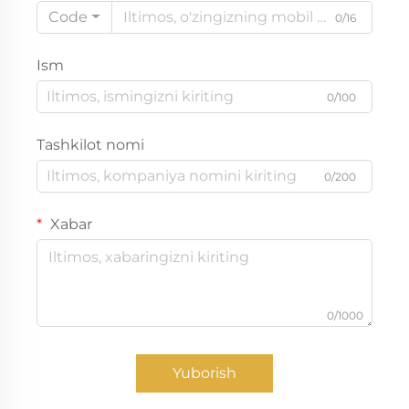
Code
0/16
Ism
0/100
Tashkilot nomi
0/200
Xabar
0/1000
Yuborish