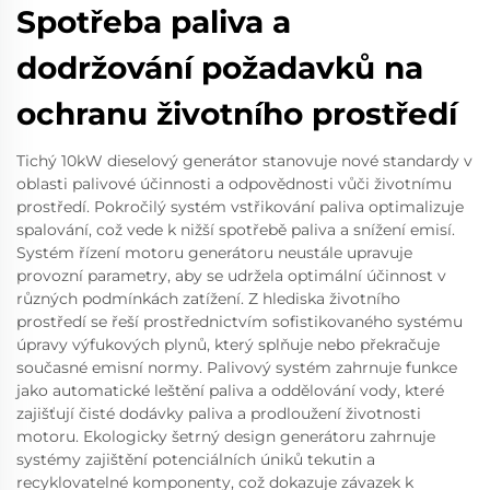
Spotřeba paliva a
dodržování požadavků na
ochranu životního prostředí
Tichý 10kW dieselový generátor stanovuje nové standardy v
oblasti palivové účinnosti a odpovědnosti vůči životnímu
prostředí. Pokročilý systém vstřikování paliva optimalizuje
spalování, což vede k nižší spotřebě paliva a snížení emisí.
Systém řízení motoru generátoru neustále upravuje
provozní parametry, aby se udržela optimální účinnost v
různých podmínkách zatížení. Z hlediska životního
prostředí se řeší prostřednictvím sofistikovaného systému
úpravy výfukových plynů, který splňuje nebo překračuje
současné emisní normy. Palivový systém zahrnuje funkce
jako automatické leštění paliva a oddělování vody, které
zajišťují čisté dodávky paliva a prodloužení životnosti
motoru. Ekologicky šetrný design generátoru zahrnuje
systémy zajištění potenciálních úniků tekutin a
recyklovatelné komponenty, což dokazuje závazek k