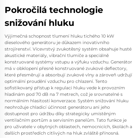
Pokročilá technologie
snižování hluku
Výjimečná schopnost tlumení hluku tichého 10 kW
dieselového generátoru je důkazem inovativního
strojírenství. Vícevrstvý zvukotěsný systém obsahuje husté
akustické materiály, vibrační tlumiče a speciálně
konstruované systémy vstupu a výfuku vzduchu. Generátor
má v obklopení přesně konstruované zvukové deflectory,
které přesměrují a absorbují zvukové vlny a zároveň udržují
optimální proudění vzduchu pro chlazení. Tento
sofistikovaný přístup k regulaci hluku vede k provozním
hladinám pod 70 dB na 7 metrech, což je srovnatelné s
normálním hlasitostí konverzace. Systém snižování hluku
neohrožuje chladicí účinnost generátoru ani jeho
dostupnost pro údržbu díky strategicky umístěným
ventilačním portům a servisním panelům. Tato funkce je
pro uživatele v obytných oblastech, nemocnicích, školách a
dalších prostředích citlivých na hluk zvláště přínosná.