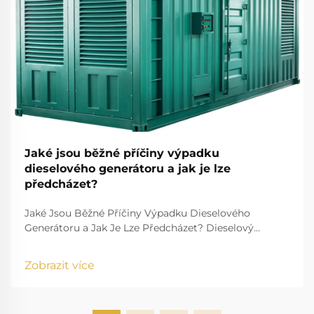
Jaké jsou běžné příčiny výpadku
dieselového generátoru a jak je lze
předcházet?
Jaké Jsou Běžné Příčiny Výpadku Dieselového
Generátoru a Jak Je Lze Předcházet? Dieselový
generátor je jedním z nejspolehlivějších zdrojů
záložního a hlavního proudu v průmyslu, obytných
Zobrazit více
budovách, zdravotnických zařízeních, centrech pro
zpracování dat, stavebnictví a dalších oblastech...