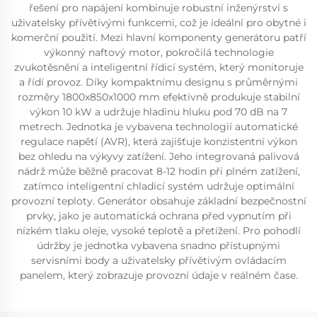
řešení pro napájení kombinuje robustní inženýrství s
uživatelsky přívětivými funkcemi, což je ideální pro obytné i
komerční použití. Mezi hlavní komponenty generátoru patří
výkonný naftový motor, pokročilá technologie
zvukotěsnění a inteligentní řídicí systém, který monitoruje
a řídí provoz. Díky kompaktnímu designu s průměrnými
rozměry 1800x850x1000 mm efektivně produkuje stabilní
výkon 10 kW a udržuje hladinu hluku pod 70 dB na 7
metrech. Jednotka je vybavena technologií automatické
regulace napětí (AVR), která zajišťuje konzistentní výkon
bez ohledu na výkyvy zatížení. Jeho integrovaná palivová
nádrž může běžně pracovat 8-12 hodin při plném zatížení,
zatímco inteligentní chladicí systém udržuje optimální
provozní teploty. Generátor obsahuje základní bezpečnostní
prvky, jako je automatická ochrana před vypnutím při
nízkém tlaku oleje, vysoké teplotě a přetížení. Pro pohodlí
údržby je jednotka vybavena snadno přístupnými
servisními body a uživatelsky přívětivým ovládacím
panelem, který zobrazuje provozní údaje v reálném čase.