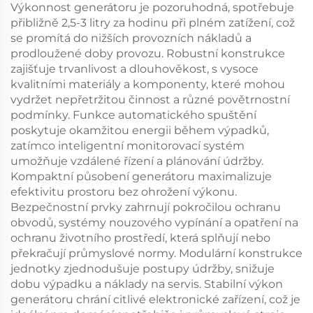
Výkonnost generátoru je pozoruhodná, spotřebuje
přibližně 2,5-3 litry za hodinu při plném zatížení, což
se promítá do nižších provozních nákladů a
prodloužené doby provozu. Robustní konstrukce
zajišťuje trvanlivost a dlouhověkost, s vysoce
kvalitními materiály a komponenty, které mohou
vydržet nepřetržitou činnost a různé povětrnostní
podmínky. Funkce automatického spuštění
poskytuje okamžitou energii během výpadků,
zatímco inteligentní monitorovací systém
umožňuje vzdálené řízení a plánování údržby.
Kompaktní působení generátoru maximalizuje
efektivitu prostoru bez ohrožení výkonu.
Bezpečnostní prvky zahrnují pokročilou ochranu
obvodů, systémy nouzového vypínání a opatření na
ochranu životního prostředí, která splňují nebo
překračují průmyslové normy. Modulární konstrukce
jednotky zjednodušuje postupy údržby, snižuje
dobu výpadku a náklady na servis. Stabilní výkon
generátoru chrání citlivé elektronické zařízení, což je