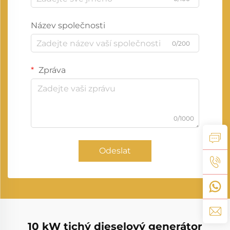
Název společnosti
0/200
Zpráva
0/1000
Odeslat
10 kW tichý dieselový generátor