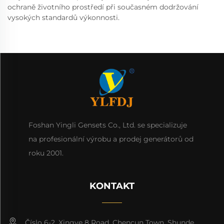
ochraně životního prostředí při současném dodržování
vysokých standardů výkonnosti.
Foshan Yingli Gensets Co., Ltd. se specializuje
na profesionální výrobu a prodej generátorů od
roku 2001.
KONTAKT
Číslo 6-2, Xingye 8 Road, Chencun Town, Shunde