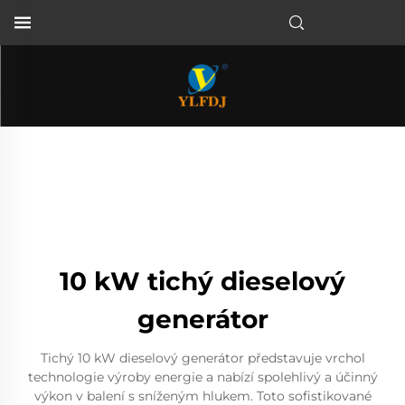
10 kW tichý dieselový
generátor
Tichý 10 kW dieselový generátor představuje vrchol
technologie výroby energie a nabízí spolehlivý a účinný
výkon v balení s sníženým hlukem. Toto sofistikované