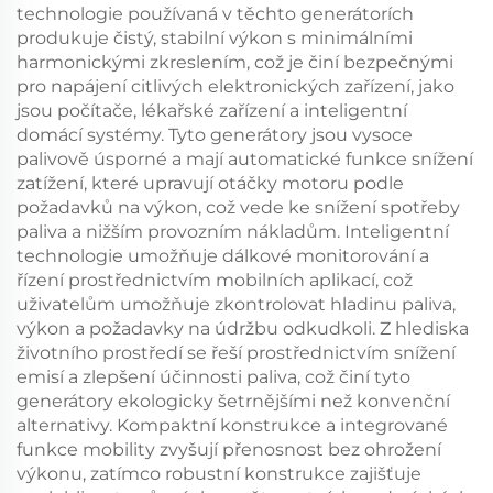
technologie používaná v těchto generátorích
produkuje čistý, stabilní výkon s minimálními
harmonickými zkreslením, což je činí bezpečnými
pro napájení citlivých elektronických zařízení, jako
jsou počítače, lékařské zařízení a inteligentní
domácí systémy. Tyto generátory jsou vysoce
palivově úsporné a mají automatické funkce snížení
zatížení, které upravují otáčky motoru podle
požadavků na výkon, což vede ke snížení spotřeby
paliva a nižším provozním nákladům. Inteligentní
technologie umožňuje dálkové monitorování a
řízení prostřednictvím mobilních aplikací, což
uživatelům umožňuje zkontrolovat hladinu paliva,
výkon a požadavky na údržbu odkudkoli. Z hlediska
životního prostředí se řeší prostřednictvím snížení
emisí a zlepšení účinnosti paliva, což činí tyto
generátory ekologicky šetrnějšími než konvenční
alternativy. Kompaktní konstrukce a integrované
funkce mobility zvyšují přenosnost bez ohrožení
výkonu, zatímco robustní konstrukce zajišťuje