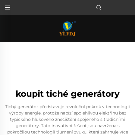
koupit tiché generátory
Tichý generátor představuje revoluční pokrok v technologii
výroby energie, protože nabízí spolehlivou elektřinu bez
typického hlukového znečištění spojeného s tradičními
generátory. Tato inovativní řešení jsou navržena s
pokročilou technologií tlumení zvuku, která zahrnuje více