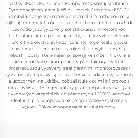
vrstev akustické izolace a komponenty snižující vibrace.
Tyto generátory pracují při hlukových úrovních až 50-60
decibelů, což je srovnatelné s normálním rozhovorem, a
zajišťují minimální rušení obytného i komerčního prostředí.
Jednotky jsou vybaveny sofistikovanou invertorovou
technologií, která poskytuje čistý, stabilní výkon vhodný
pro citlivé elektronické zařízení. Tiché generátory jsou
navrženy s ohledem na trvanlivost a obvykle obsahují
robustní obaly, které nejen přispívají ke snížení hluku, ale
také chrání vnitřní komponenty před faktory životního
prostředí. Jsou vybaveny inteligentními monitorovacími
systémy, které poskytují v reálném čase údaje o výkonnosti
a upozornění na údržbu, což zajišťuje optimální provoz a
dlouhověkost. Tyto generátory jsou k dispozici v různých
výkonových kapacitách, od přenosných 2000W jednotek
ideálních pro kempování až po průmyslové systémy o
výkonu 20kW schopné napájet celé budovy.