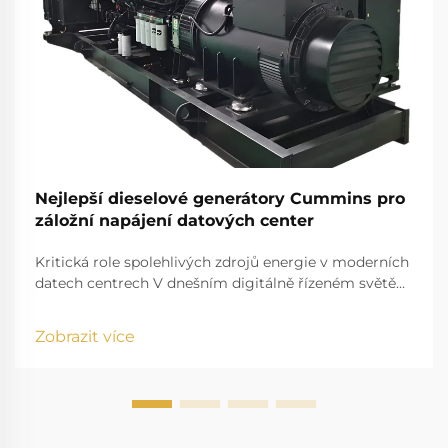
Nejlepší dieselové generátory Cummins pro
záložní napájení datových center
Kritická role spolehlivých zdrojů energie v moderních
datech centrech V dnešním digitálně řízeném světě
tvoří datová centra základ globální konektivity a
podnikových operací. Potřeba nepřerušeného
Zobrazit více
dodávání energie nikdy nebyla důležitější...