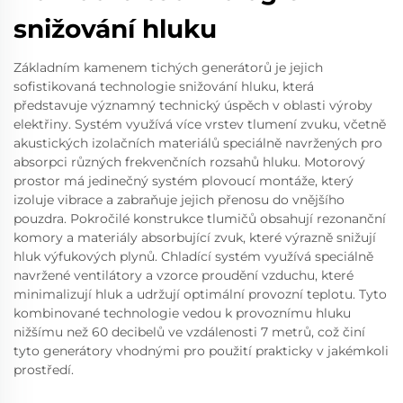
snižování hluku
Základním kamenem tichých generátorů je jejich
sofistikovaná technologie snižování hluku, která
představuje významný technický úspěch v oblasti výroby
elektřiny. Systém využívá více vrstev tlumení zvuku, včetně
akustických izolačních materiálů speciálně navržených pro
absorpci různých frekvenčních rozsahů hluku. Motorový
prostor má jedinečný systém plovoucí montáže, který
izoluje vibrace a zabraňuje jejich přenosu do vnějšího
pouzdra. Pokročilé konstrukce tlumičů obsahují rezonanční
komory a materiály absorbující zvuk, které výrazně snižují
hluk výfukových plynů. Chladící systém využívá speciálně
navržené ventilátory a vzorce proudění vzduchu, které
minimalizují hluk a udržují optimální provozní teplotu. Tyto
kombinované technologie vedou k provoznímu hluku
nižšímu než 60 decibelů ve vzdálenosti 7 metrů, což činí
tyto generátory vhodnými pro použití prakticky v jakémkoli
prostředí.