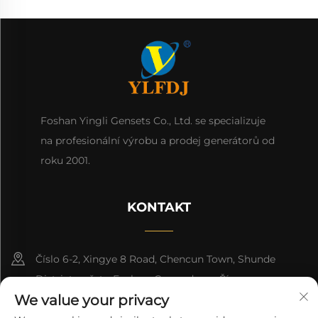
Foshan Yingli Gensets Co., Ltd. se specializuje
na profesionální výrobu a prodej generátorů od
roku 2001.
KONTAKT
Číslo 6-2, Xingye 8 Road, Chencun Town, Shunde
District, město Foshan, Guangdong, Čína.
We value your privacy
8618676517177