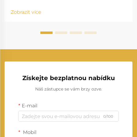
prostředí je klíčové pro komerční provozy udržovat
stálé napájení. 30kVA generátor slouží jako spolehlivé
Zobrazit více
záložní napájecí řešení, které může...
Získejte bezplatnou nabídku
Náš zástupce se vám brzy ozve.
E-mail
0/100
Mobil