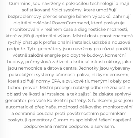
Cummins jsou navrženy s pokročilou technologií a mají
sofistikované řídicí systémy, které umožňují
bezproblémový přenos energie během výpadků. Zahrnují
digitální ovládání PowerCommand, které poskytuje
monitorování v reálném čase a diagnostické možnosti,
které zajišťují optimální výkon. Místní dostupnost znamená
rychlý přístup k profesionální instalaci, údržbě a nouzové
podpoře. Tyto generátory jsou navrženy pro různá použití,
včetně záložní energie pro obytné budovy, komerční
budovy, průmyslová zařízení a kritické infrastruktury, jako
jsou nemocnice a datová centra. Jednotky jsou vybaveny
pokročilými systémy účinnosti paliva, nízkými emisemi,
které splňují normy EPA, a zvukově tlumenými obaly pro
tichou provoz. Místní prodejci nabízejí odborné znalosti v
oblasti velikosti a instalace, a tak zajistí, že získáte správný
generátor pro vaše konkrétní potřeby. S funkcemi jako jsou
automatické přepínače, možnosti dálkového monitorování
a ochranné pouzdra proti povětrnostním podmínkám
poskytují generátory Cummins spolehlivá řešení napájení
podporovaná místní podporou a servisem.