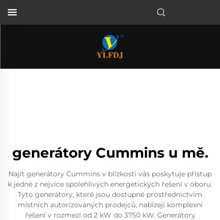
generátory Cummins u mě.
Najít generátory Cummins v blízkosti vás poskytuje přístup
k jedné z nejvíce spolehlivých energetických řešení v oboru.
Tyto generátory, které jsou dostupné prostřednictvím
místních autorizovaných prodejců, nabízejí komplexní
řešení v rozmezí od 2 kW do 3750 kW. Generátory