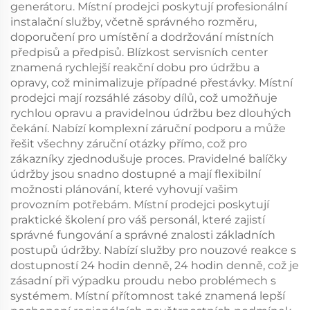
generátoru. Místní prodejci poskytují profesionální
instalační služby, včetně správného rozměru,
doporučení pro umístění a dodržování místních
předpisů a předpisů. Blízkost servisních center
znamená rychlejší reakční dobu pro údržbu a
opravy, což minimalizuje případné přestávky. Místní
prodejci mají rozsáhlé zásoby dílů, což umožňuje
rychlou opravu a pravidelnou údržbu bez dlouhých
čekání. Nabízí komplexní záruční podporu a může
řešit všechny záruční otázky přímo, což pro
zákazníky zjednodušuje proces. Pravidelné balíčky
údržby jsou snadno dostupné a mají flexibilní
možnosti plánování, které vyhovují vašim
provozním potřebám. Místní prodejci poskytují
praktické školení pro váš personál, které zajistí
správné fungování a správné znalosti základních
postupů údržby. Nabízí služby pro nouzové reakce s
dostupností 24 hodin denně, 24 hodin denně, což je
zásadní při výpadku proudu nebo problémech s
systémem. Místní přítomnost také znamená lepší