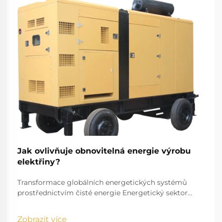
Jak ovlivňuje obnovitelná energie výrobu
elektřiny?
Transformace globálních energetických systémů
prostřednictvím čisté energie Energetický sektor
prochází pozoruhodnou transformací, při které
obnovitelné zdroje energie mění způsob, jakým
Zobrazit více