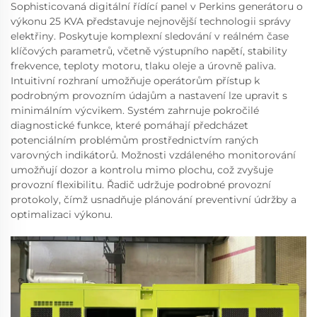
Sophisticovaná digitální řídící panel v Perkins generátoru o
výkonu 25 KVA představuje nejnovější technologii správy
elektřiny. Poskytuje komplexní sledování v reálném čase
klíčových parametrů, včetně výstupního napětí, stability
frekvence, teploty motoru, tlaku oleje a úrovně paliva.
Intuitivní rozhraní umožňuje operátorům přístup k
podrobným provozním údajům a nastavení lze upravit s
minimálním výcvikem. Systém zahrnuje pokročilé
diagnostické funkce, které pomáhají předcházet
potenciálním problémům prostřednictvím raných
varovných indikátorů. Možnosti vzdáleného monitorování
umožňují dozor a kontrolu mimo plochu, což zvyšuje
provozní flexibilitu. Řadič udržuje podrobné provozní
protokoly, čímž usnadňuje plánování preventivní údržby a
optimalizaci výkonu.