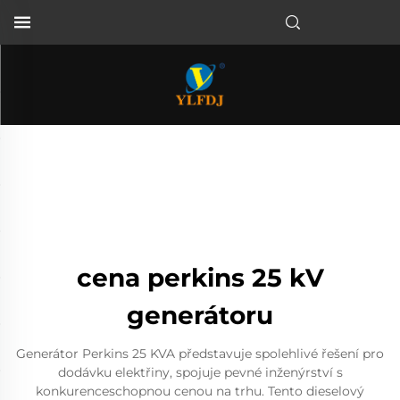
cena perkins 25 kV
generátoru
Generátor Perkins 25 KVA představuje spolehlivé řešení pro
dodávku elektřiny, spojuje pevné inženýrství s
konkurenceschopnou cenou na trhu. Tento dieselový