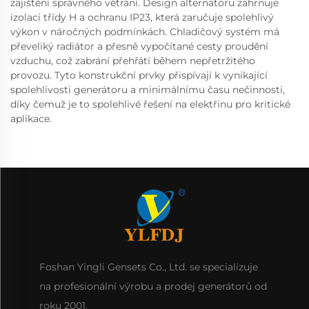
zajištění správného větrání. Design alternátoru zahrnuje
izolaci třídy H a ochranu IP23, která zaručuje spolehlivý
výkon v náročných podmínkách. Chladičový systém má
převeliký radiátor a přesně vypočítané cesty proudění
vzduchu, což zabrání přehřátí během nepřetržitého
provozu. Tyto konstrukční prvky přispívají k vynikající
spolehlivosti generátoru a minimálnímu času nečinnosti,
díky čemuž je to spolehlivé řešení na elektřinu pro kritické
aplikace.
Foshan Yingli Gensets Co., Ltd. se specializuje
na profesionální výrobu a prodej generátorů od
roku 2001.