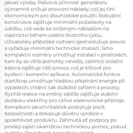
jakost výroby. Palivová účinnost generátoru
významně snižuje provozní náklady, což jej činí
ekonomickým pro dlouhodobé použití. Robustní
konstrukce zajišťuje minimální požadavky na
údržbu, což vede ke sníženým nákladům na
vlastnictví během celého životního cyklu.
Uživatelsky přátelské rozhraní zjednodušuje provoz
a vyžaduje minimální technické znalosti. Jeho
kompaktní rozměry umožňují instalaci v prostorách,
kam by se větší jednotky nevešly, zatímco izolační
kabina zajišťuje tišší provoz, což je klíčové pro
bydlení i komerční aplikace. Automatická funkce
start/stop umožňuje hladkou přepínání energie při
výpadech, chráníc tak důležité zařízení a procesy.
Rychlá reakce na změny zátěže zajišťuje stabilní
dodávku elektřiny pro citlivé elektronické přístroje.
Komplexní záruční balíček poskytuje pocit
bezpečnosti a dokazuje důvěru výrobce v
spolehlivost produktu. Zahrnutá síť podpory po
prodeji zajistí okamžitou technickou pomoc, pokud