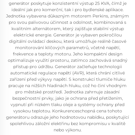
generátor poskytuje konzistentní výstup 25 KVA, čímž je
ideální jak pro komerční, tak i pro bydlenské aplikace.
Jednotka vybavena důkazným motorem Perkins, známým
pro svou palivovou účinnost a odolnost, kombinovaná s
kvalitním alternátorem, který zajišťuje stabilní výstup
elektrické energie. Generátor je vybaven pokročilou
digitální ovládací deskou, která umožňuje reálně časové
monitorování klíčových parametrů, včetně napětí,
frekvence a teploty motoru. Jeho kompaktní design
optimalizuje využití prostoru, zatímco zachovává snadný
přístup pro údržbu. Generátor začleňuje technologii
automatické regulace napětí (AVR), která chrání citlivé
zařízení před výkyvy napětí. S konstrukcí tlumiče hluku
pracuje na nižších hladinách hluku, což ho činí vhodným
pro městské prostředí. Jednotka zahrnuje zásadní
bezpečnostní prvky, jako je ochrana před přetížením,
vypnutí při nízkém tlaku oleje a systémy ochrany před
vysokou teplotou. Konkurenceschopná cena tohoto
generátoru odrazuje jeho hodnotovou nabídku, poskytující
spolehlivou záložní elektřinu bez kompromisu v kvalitě
nebo výkonu.