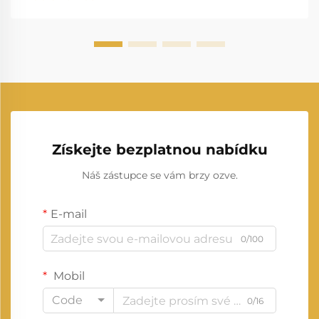
vyrábíme a spotřebováváme elektřinu. Tento posun
představuje jednu z nejvýznamnějších...
Získejte bezplatnou nabídku
Náš zástupce se vám brzy ozve.
E-mail
0/100
Mobil
Code
0/16