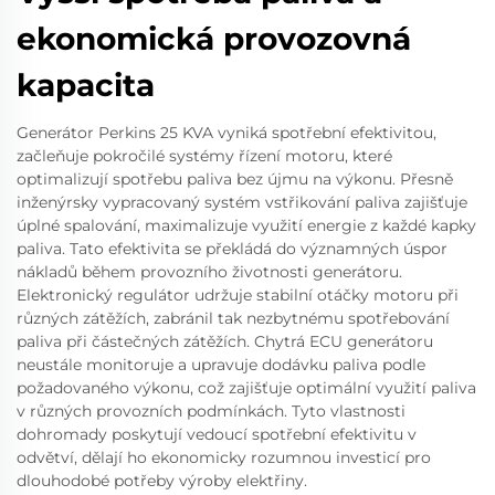
ekonomická provozovná
kapacita
Generátor Perkins 25 KVA vyniká spotřební efektivitou,
začleňuje pokročilé systémy řízení motoru, které
optimalizují spotřebu paliva bez újmu na výkonu. Přesně
inženýrsky vypracovaný systém vstřikování paliva zajišťuje
úplné spalování, maximalizuje využití energie z každé kapky
paliva. Tato efektivita se překládá do významných úspor
nákladů během provozního životnosti generátoru.
Elektronický regulátor udržuje stabilní otáčky motoru při
různých zátěžích, zabránil tak nezbytnému spotřebování
paliva při částečných zátěžích. Chytrá ECU generátoru
neustále monitoruje a upravuje dodávku paliva podle
požadovaného výkonu, což zajišťuje optimální využití paliva
v různých provozních podmínkách. Tyto vlastnosti
dohromady poskytují vedoucí spotřební efektivitu v
odvětví, dělají ho ekonomicky rozumnou investicí pro
dlouhodobé potřeby výroby elektřiny.