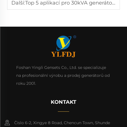
Další:
Top 5 aplikací pro 30kVA generátory v komerčních budovách
Foshan Yingli Gensets Co., Ltd. se specializuje
na profesionální výrobu a prodej generátorů od
roku 2001.
KONTAKT
Číslo 6-2, Xingye 8 Road, Chencun Town, Shunde