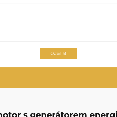
Odeslat
otor s generátorem energ