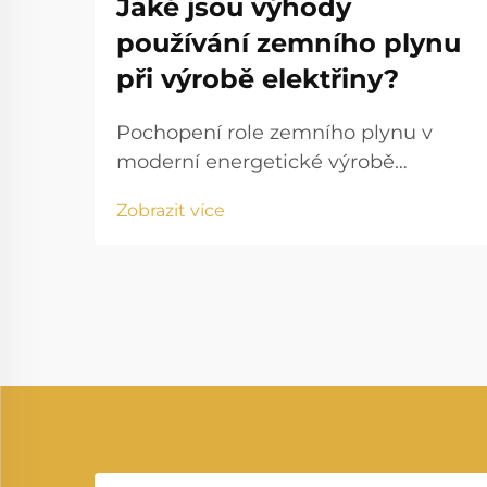
Jaké jsou výhody
používání zemního plynu
při výrobě elektřiny?
Pochopení role zemního plynu v
moderní energetické výrobě
Energetická situace se rychle mění
Zobrazit více
a výroba elektrické energie ze
zemního plynu se stala základním
kamenem moderní výroby elektřiny.
Zatímco státy po celém světě
hledají čistší, efektivnější...