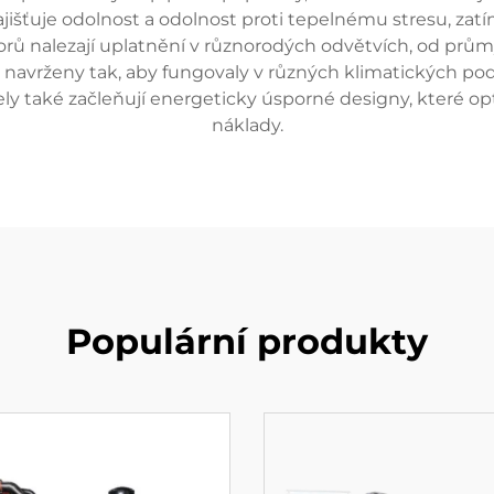
ajišťuje odolnost a odolnost proti tepelnému stresu, zat
rů nalezají uplatnění v různorodých odvětvích, od prů
ou navrženy tak, aby fungovaly v různých klimatických p
ely také začleňují energeticky úsporné designy, které opt
náklady.
Populární produkty