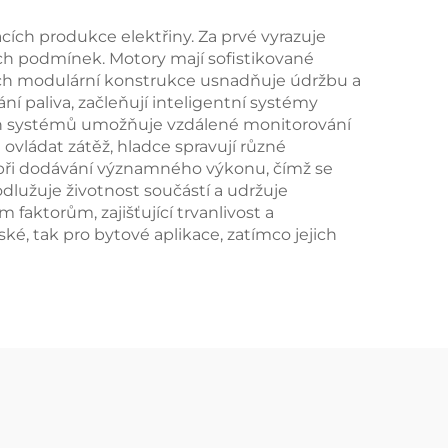
ích produkce elektřiny. Za prvé vyrazuje
žných podmínek. Motory mají sofistikované
Jejich modulární konstrukce usnadňuje údržbu a
ní paliva, začleňují inteligentní systémy
ících systémů umožňuje vzdálené monitorování
ovládat zátěž, hladce spravují různé
 při dodávání významného výkonu, čímž se
rodlužuje životnost součástí a udržuje
aktorům, zajišťující trvanlivost a
ské, tak pro bytové aplikace, zatímco jejich