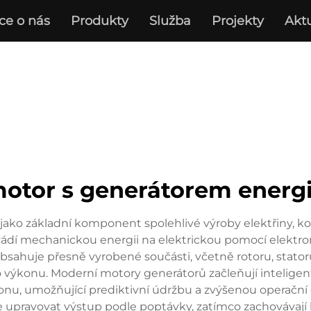
ce o nás
Produkty
Služba
Projekty
Aktu
otor s generátorem energ
jako základní komponent spolehlivé výroby elektřiny, ko
vádí mechanickou energii na elektrickou pomocí elektrom
obsahuje přesně vyrobené součásti, včetně rotoru, stator
 výkonu. Moderní motory generátorů začleňují inteligen
nu, umožňující prediktivní údržbu a zvýšenou operační e
 upravovat výstup podle poptávky, zatímco zachovávají k