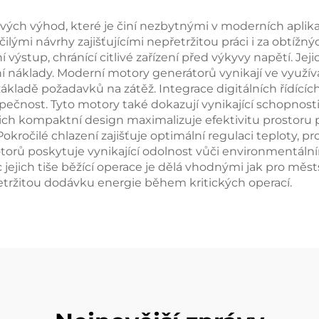
ých výhod, které je činí nezbytnými v moderních aplikac
očilými návrhy zajišťujícími nepřetržitou práci i za obtí
ní výstup, chránící citlivé zařízení před výkyvy napětí. 
í náklady. Moderní motory generátorů vynikají ve využívá
a základě požadavků na zátěž. Integrace digitálních říd
ečnost. Tyto motory také dokazují vynikající schopnosti 
jich kompaktní design maximalizuje efektivitu prostoru
Pokročilé chlazení zajišťuje optimální regulaci teploty, p
rů poskytuje vynikající odolnost vůči environmentálním f
 jejich tiše běžící operace je dělá vhodnými jak pro měst
etržitou dodávku energie během kritických operací.