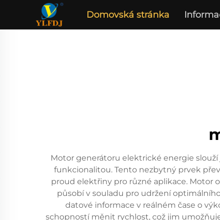
Domovská stránka
Informa
m
Motor generátoru elektrické energie slouží 
funkcionalitou. Tento nezbytný prvek pře
proud elektřiny pro různé aplikace. Motor 
působí v souladu pro udržení optimálního
datové informace v reálném čase o výko
schopností měnit rychlost, což jim umožňuje