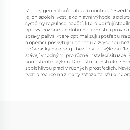
Motory generátorů nabízejí mnoho přesvědčiv
jejich spolehlivost jako hlavní výhoda, s pokr
systémy regulace napětí, které udržují stabil
opravy, což snižuje dobu nečinnosti a provozn
správy paliva, které optimalizují spotřebu n
a operaci, poskytující pohodu a zvýšenou bezp
požadavky na energii bez úbytku výkonu. Je
stávají vhodnými pro různé instalací situace. 
konzistentní výkon. Robustní konstrukce moto
spolehlivou práci v různých prostředích. Navíc
rychlá reakce na změny zátěže zajišťuje nepř