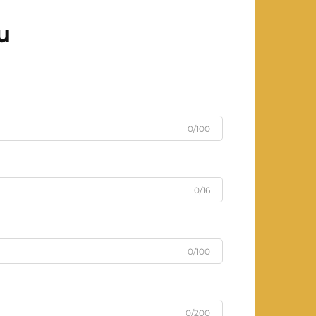
u
0/100
0/16
0/100
0/200