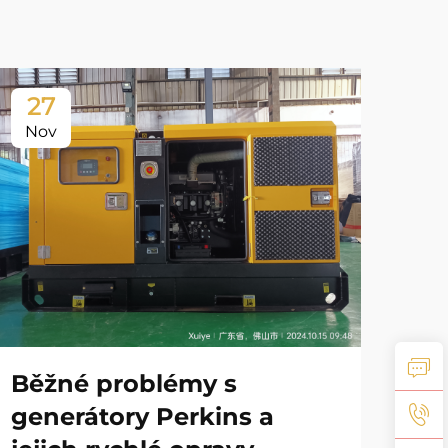
27
2
Nov
No
tr
Běžné problémy s
ro
generátory Perkins a
od