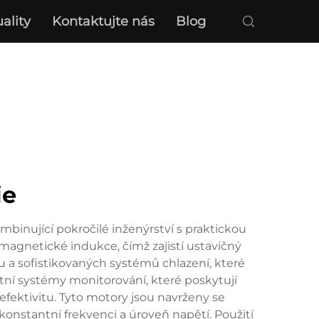
ality
Kontaktujte nás
Blog
ie
mbinující pokročilé inženýrství s praktickou
agnetické indukce, čímž zajistí ustavičný
u a sofistikovaných systémů chlazení, které
tní systémy monitorování, které poskytují
fektivitu. Tyto motory jsou navrženy se
onstantní frekvenci a úroveň napětí. Použití