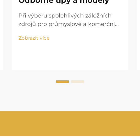
Odborné tipy a modely
Při výběru spolehlivých záložních
zdrojů pro průmyslové a komerční
aplikace si jen málo značek získalo
Zobrazit více
takovou úctu a důvěru jako
dieselové generátory Perkins, které
si je vysloužily během desetiletí
ověřeného výkonu. Tyto robustní
systémy pro výrobu energie h...