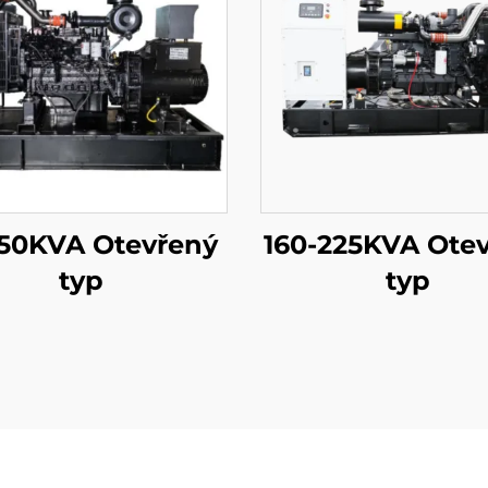
150KVA Otevřený
160-225KVA Ote
typ
typ