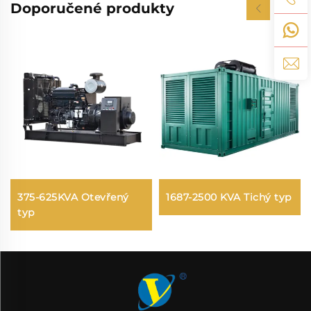
Doporučené produkty
375-625KVA Otevřený
1687-2500 KVA Tichý typ
typ