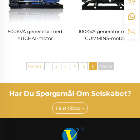
500KVA generator med
100KVA generator med
YUCHAI-motor
CUMMINS-motor
Forrige
1
2
3
4
5
6
Næste
Har Du Spørgsmål Om Selskabet?
Få et tilbud →