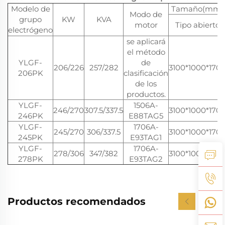
Modelo de
Tamaño(mm)
Modo de
grupo
KW
KVA
motor
Tipo abierto
electrógeno
se aplicará
el método
YLGF-
de
206/226
257/282
3100*1000*170
206PK
clasificación
de los
productos.
YLGF-
1506A-
246/270
307.5/337.5
3100*1000*170
246PK
E88TAG5
YLGF-
1706A-
245/270
306/337.5
3100*1000*170
245PK
E93TAG1
YLGF-
1706A-
278/306
347/382
3100*1000*170
278PK
E93TAG2
Productos recomendados