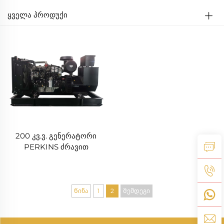
ᲧᲕᲔᲚᲐ ᲞᲠᲝᲓᲣᲥᲘ
200 კვ.ვ. გენერატორი
PERKINS ძრავით
Წინა
1
2
Შემდეგი