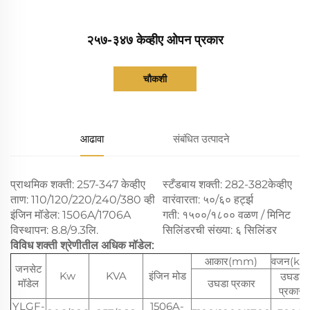
२५७-३४७ केव्हीए ओपन प्रकार
चौकशी
आढावा
संबंधित उत्पादने
प्राथमिक शक्ती: 257-347 केव्हीए
स्टँडबाय शक्ती: 282-382केव्हीए
ताण: 110/120/220/240/380 व्ही
वारंवारता: ५०/६० हर्ट्झ
इंजिन मॉडेल: 1506A/1706A
गती: १५००/१८०० वळण / मिनिट
विस्थापन: 8.8/9.3लि.
सिलिंडरची संख्या: ६ सिलिंडर
विविध शक्ती श्रेणीतील अधिक मॉडेल:
आकार(mm)
वजन(kg)
जनसेट
Kw
KVA
इंजिन मोड
उघडा
मॉडेल
उघडा प्रकार
प्रकार
YLGF-
1506A-