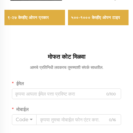
९-२७ केव्हीए ओपन प्रकार
५००-१००० केव्हीए ओपन टाइप
मोफत कोट मिळवा
आमचे प्रतिनिधी लवकरच तुमच्याशी संपर्क साधतील.
ईमेल
0/100
मोबाईल
Code
0/16