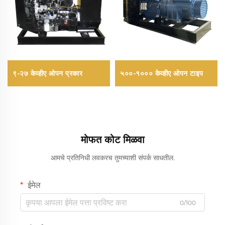
९-२७ केव्हीए ओपन प्रकार
५००-१००० केव्हीए ओपन टाइप
मोफत कोट मिळवा
आमचे प्रतिनिधी लवकरच तुमच्याशी संपर्क साधतील.
ईमेल
0/100