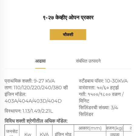
९-२७ केव्हीए ओपन प्रकार
चौकशी
आढावा
संबंधित उत्पादने
प्राथमिक शक्ती: 9-27 KVA
स्टँडबाय पॉवर: 10-30KVA
ताण: 110/120/220/240/380 व्ही
वारंवारता: ५०/६० हर्ट्झ
इंजिन मॉडेल:
गती: १५००/१८०० वळण /
403A/404A/403D/404D
मिनिट
सिलिंडरची संख्या: 3/4
विस्थापन: 1.13/1.49/2.21L
सिलिंडर
विविध शक्ती श्रेणीतील अधिक मॉडेल:
आकार(mm)
वजन(kg)
आक
जनसेट
Kw
KVA
इंजिन मोड
उघडा