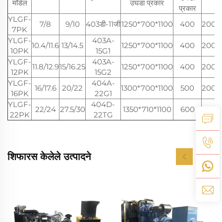
मॉडेल
उघडा प्रकार
शा
प्रकार
YLGF-
7/8
9/10
403डी-11जी
1250*700*1100
400
2000
7PK
YLGF-
403A-
10.4/11.6
13/14.5
1250*700*1100
400
2000
10PK
15G1
YLGF-
403A-
11.8/12.9
15/16.25
1250*700*1100
400
2000
12PK
15G2
YLGF-
404A-
16/17.6
20/22
1300*700*1100
500
2000
16PK
22G1
YLGF-
404D-
22/24
27.5/30
1350*710*1100
600
2200
22PK
22TG
शिफारस केलेले उत्पादने