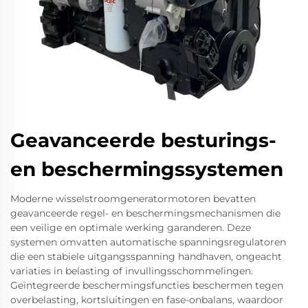
Geavanceerde besturings-
en beschermingssystemen
Moderne wisselstroomgeneratormotoren bevatten
geavanceerde regel- en beschermingsmechanismen die
een veilige en optimale werking garanderen. Deze
systemen omvatten automatische spanningsregulatoren
die een stabiele uitgangsspanning handhaven, ongeacht
variaties in belasting of invullingsschommelingen.
Geïntegreerde beschermingsfuncties beschermen tegen
overbelasting, kortsluitingen en fase-onbalans, waardoor