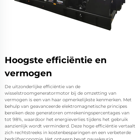
Hoogste efficiëntie en
vermogen
De uitzonderlijke efficiëntie van de
wisselstroomgeneratormotor bij de omzetting van
vermogen is een van haar opmerkelijkste kenmerken. Met
behulp van geavanceerde elektromagnetische principes
bereiken deze generatoren omrekeningspercentages van
tot 98%, waardoor het energieverlies tijdens het gebruik
aanzienlijk wordt verminderd. Deze hoge efficiëntie vertaalt
zich rechtstreeks in kostenbesparingen en een verbeterde
bedrijfseconomie. Het ontwerp bevat nauwkeurig