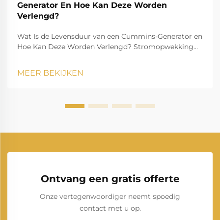
Generator En Hoe Kan Deze Worden
Verlengd?
Wat Is de Levensduur van een Cummins-Generator en
Hoe Kan Deze Worden Verlengd? Stromopwekking
speelt een essentiële rol in het moderne leven en
zorgt ervoor dat huishoudens, bedrijven,
MEER BEKIJKEN
zorginstellingen en industrieën zonder onderbreking
kunnen blijven functioneren. Onder de man...
Ontvang een gratis offerte
Onze vertegenwoordiger neemt spoedig
contact met u op.