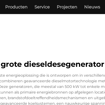
Producten
Service
Projecten
Nieuws
grote dieseldesegenerator
te energieoplossing die is ontworpen om in verschillen
pen combineren geavanceerde dieselmotortechnologie m
. Deze generatoren, die meestal van 500 kW tot enkele m
 kunnen als primaire energiebronnen op afgelegen loca
men, brandstofdoeltreffendheidsmechanismen en uitge
 geavanceerde koelsystemen, een nauwkeurige spanning