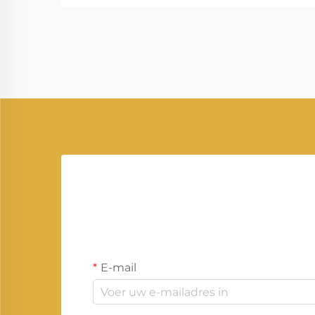
bedrijven, zorginstellingen en
industrieën zonder onderbreking
kunnen blijven functioneren. Onder
de man...
E-mail