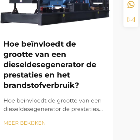
Hoe beïnvloedt de
To
grootte van een
30
dieseldesegenerator de
co
prestaties en het
Inzi
brandstofverbruik?
mod
de h
Hoe beïnvloedt de grootte van een
MEE
han
dieseldesegenerator de prestaties
str
en het brandstofverbruik? De
comm
MEER BEKIJKEN
dieseldesegenerator is een van de
Een
meest betrouwbare
een