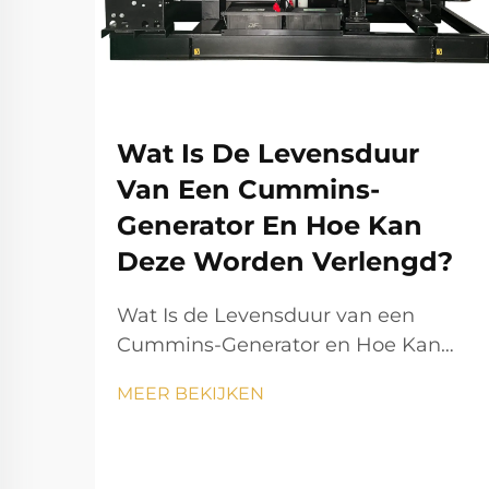
Wat Is De Levensduur
Van Een Cummins-
Generator En Hoe Kan
Deze Worden Verlengd?
Wat Is de Levensduur van een
Cummins-Generator en Hoe Kan
Deze Worden Verlengd?
MEER BEKIJKEN
Stromopwekking speelt een
essentiële rol in het moderne leven
en zorgt ervoor dat huishoudens,