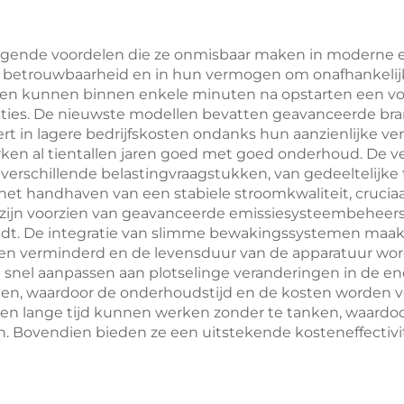
tuigende voordelen die ze onmisbaar maken in moderne
lijke betrouwbaarheid en in hun vermogen om onafhanke
den kunnen binnen enkele minuten na opstarten een v
uaties. De nieuwste modellen bevatten geavanceerde br
ert in lagere bedrijfskosten ondanks hun aanzienlijke 
en al tientallen jaren goed met goed onderhoud. De ve
erschillende belastingvraagstukken, van gedeeltelijke t
n het handhaven van een stabiele stroomkwaliteit, crucia
s zijn voorzien van geavanceerde emissiesysteembeheer
udt. De integratie van slimme bewakingssystemen maak
en verminderd en de levensduur van de apparatuur wor
h snel aanpassen aan plotselinge veranderingen in de e
, waardoor de onderhoudstijd en de kosten worden v
en lange tijd kunnen werken zonder te tanken, waardoor
n. Bovendien bieden ze een uitstekende kosteneffectivi