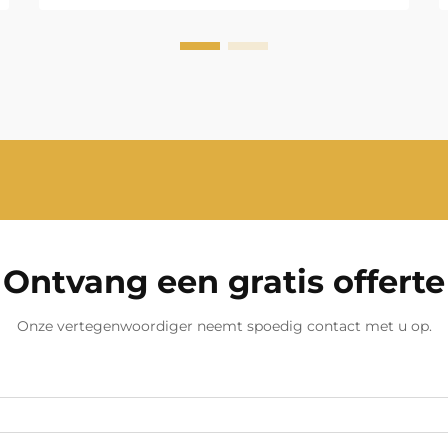
Voorkomen? Een dieselelektrische
generator is een van de meest
betrouwbare bronnen van back-up-
en primaire stroom in de industrie,
appartementencomplexen,
zorginstellingen, datacenters,
bouw...
Ontvang een gratis offerte
Onze vertegenwoordiger neemt spoedig contact met u op.