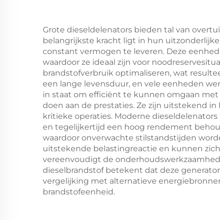
Grote dieseldelenators bieden tal van over
belangrijkste kracht ligt in hun uitzonder
constant vermogen te leveren. Deze eenhe
waardoor ze ideaal zijn voor noodreservesit
brandstofverbruik optimaliseren, wat resulte
een lange levensduur, en vele eenheden werk
in staat om efficiënt te kunnen omgaan met v
doen aan de prestaties. Ze zijn uitstekend i
kritieke operaties. Moderne dieseldelenator
en tegelijkertijd een hoog rendement beho
waardoor onverwachte stilstandstijden word
uitstekende belastingreactie en kunnen zic
vereenvoudigt de onderhoudswerkzaamheden
dieselbrandstof betekent dat deze generator
vergelijking met alternatieve energiebronne
brandstofeenheid.