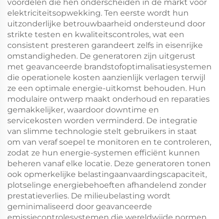
voordelen die hen onderscheiden in de markt voor
elektriciteitsopwekking. Ten eerste wordt hun
uitzonderlijke betrouwbaarheid ondersteund door
strikte testen en kwaliteitscontroles, wat een
consistent presteren garandeert zelfs in eisenrijke
omstandigheden. De generatoren zijn uitgerust
met geavanceerde brandstofoptimalisatiesystemen
die operationele kosten aanzienlijk verlagen terwijl
ze een optimale energie-uitkomst behouden. Hun
modulaire ontwerp maakt onderhoud en reparaties
gemakkelijker, waardoor downtime en
servicekosten worden verminderd. De integratie
van slimme technologie stelt gebruikers in staat
om van veraf soepel te monitoren en te controleren,
zodat ze hun energie-systemen efficiënt kunnen
beheren vanaf elke locatie. Deze generatoren tonen
ook opmerkelijke belastingaanvaardingscapaciteit,
plotselinge energiebehoeften afhandelend zonder
prestatieverlies. De milieubelasting wordt
geminimaliseerd door geavanceerde
emissiecontrolesystemen die wereldwijde normen