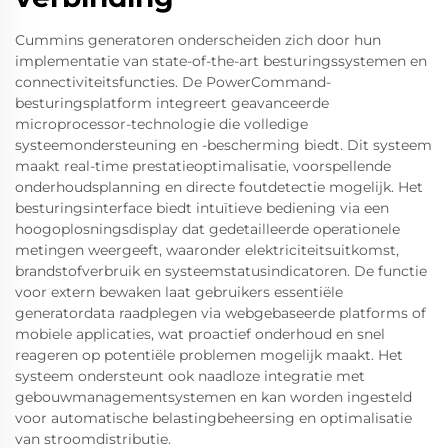
Cummins generatoren onderscheiden zich door hun
implementatie van state-of-the-art besturingssystemen en
connectiviteitsfuncties. De PowerCommand-
besturingsplatform integreert geavanceerde
microprocessor-technologie die volledige
systeemondersteuning en -bescherming biedt. Dit systeem
maakt real-time prestatieoptimalisatie, voorspellende
onderhoudsplanning en directe foutdetectie mogelijk. Het
besturingsinterface biedt intuïtieve bediening via een
hoogoplosningsdisplay dat gedetailleerde operationele
metingen weergeeft, waaronder elektriciteitsuitkomst,
brandstofverbruik en systeemstatusindicatoren. De functie
voor extern bewaken laat gebruikers essentiële
generatordata raadplegen via webgebaseerde platforms of
mobiele applicaties, wat proactief onderhoud en snel
reageren op potentiële problemen mogelijk maakt. Het
systeem ondersteunt ook naadloze integratie met
gebouwmanagementsystemen en kan worden ingesteld
voor automatische belastingbeheersing en optimalisatie
van stroomdistributie.