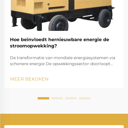
Hoe beïnvloedt hernieuwbare energie de
stroomopwekking?
De transformatie van mondiale energiesystemen via
schonere energie De opwekkingssector doorloopt
momenteel een opmerkelijke transformatie,
aangezien hernieuwbare energie onze manier van
MEER BEKIJKEN
elektriciteit opwekken en verbruiken verandert. Deze
transitie vormt een van de meest significante
veranderingen in de energievoorziening ooit.