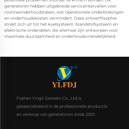
potentiële problemen voordat ze kritisch worden. De
generatoren hebben uitgebreide serviceintervallen voor
routineonderhoudstaken, wat operationele onderbrekingen
en onderhoudskosten vermindert. Deze ontwerfilsophie
strekt zich uit tot het koelsysteem, brandstofsysteem en
elektrische onderdelen, die allemaal zijn ontworpen voor
maximale duurzaamheid en onderhoudsvriendelijkheid.
Foshan Yingli Gensets Co., Ltd is
gespecialiseerd in de professionele productie
en verkoop van generatoren sinds 2001.