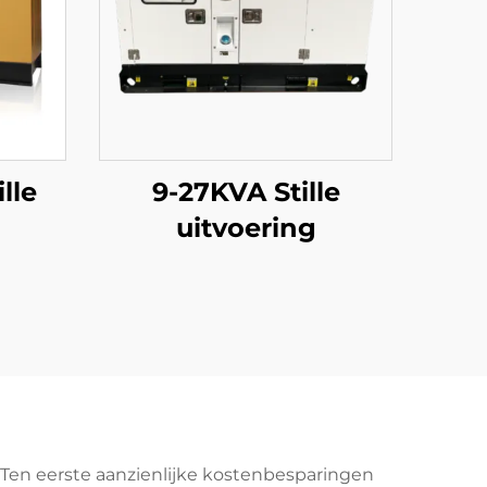
lle
9-27KVA Stille
uitvoering
. Ten eerste aanzienlijke kostenbesparingen