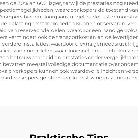
n de 30% en 60% lager, terwijl de prestaties nog steed
nspectiemogelijkheden, waardoor kopers de toestand va
Verkopers bieden doorgaans uitgebreide testdemonstrat
ende belastingomstandigheden kunnen observeren. Veel lo
d van reserveonderdelen, waardoor een handige oploss
pers vermindert ook de transportkosten en de levertijde
n eerdere installaties, waardoor u extra gemoedsrust kr
nciers van onderdelen, waardoor snelle reactietijden vo
 betrouwbaarheid en prestaties onder vergelijkbare
bevatten meestal volledige documentatie over onderh
 Lokale verkopers kunnen ook waardevolle inzichten ver
 waardoor kopers geïnformeerde beslissingen kunnen n
Praktische Tips