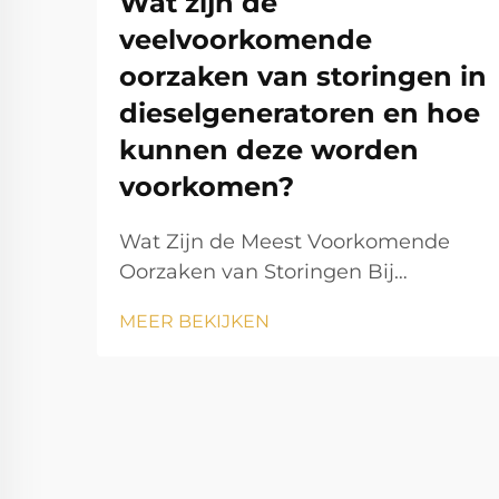
Wat zijn de
veelvoorkomende
oorzaken van storingen in
dieselgeneratoren en hoe
kunnen deze worden
voorkomen?
Wat Zijn de Meest Voorkomende
Oorzaken van Storingen Bij
Dieselelektrische Generatoren en
MEER BEKIJKEN
Hoe Kunnen Deze Worden
Voorkomen? Een dieselelektrische
generator is een van de meest
betrouwbare bronnen van back-up-
en primaire stroom in de industrie,
appartementencomplexen,