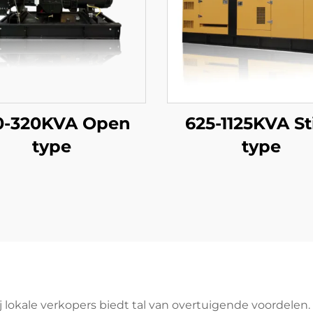
0-320KVA Open
625-1125KVA Sti
type
type
j lokale verkopers biedt tal van overtuigende voordelen