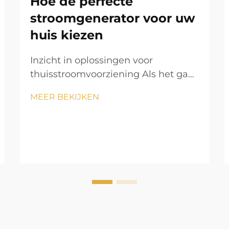
Hoe de perfecte
stroomgenerator voor uw
huis kiezen
Inzicht in oplossingen voor
thuisstroomvoorziening Als het gaat
om de energiezekerheid van uw
MEER BEKIJKEN
woning, is een stroomgenerator uw
ultieme bescherming tegen
onverwachte stroomuitval en
noodsituaties. Of u nu woont in een
gebied dat gevoelig is voor
natuurrampen of...