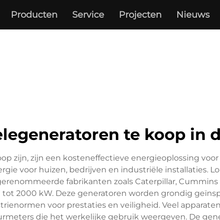
Producten
Service
Projecten
Nieuws
elegeneratoren te koop in d
oop zijn, zijn een kosteneffectieve energieoplossing voo
ie voor huizen, bedrijven en industriële installaties. L
erenommeerde fabrikanten zoals Caterpillar, Cummins e
 tot 2000 kW. Deze generatoren worden grondig geïn
trienormen voor prestaties en veiligheid. Veel apparaten
rmeters die het werkelijke gebruik weergeven. De gene