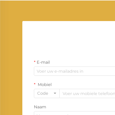
zorginstellingen, datacenters,
bouw...
E-mail
Mobiel
Code
Naam