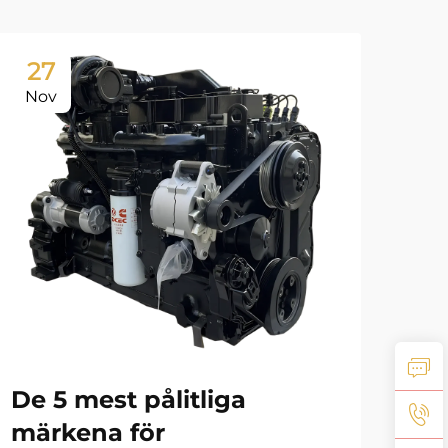
27
2
Nov
No
tr
kra
Ex
De 5 mest pålitliga
br
märkena för