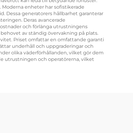
avbrott kan leda till betydande förluster.
 Moderna enheter har sofistikerade
id. Dessa generatorers hållbarhet garanterar
vesteringen. Deras avancerade
kostnader och förlänga utrustningens
r behovet av ständig övervakning på plats.
vitet. Priset omfattar en omfattande garanti
ättar underhåll och uppgraderingar och
under olika väderförhållanden, vilket gör dem
e utrustningen och operatörerna, vilket