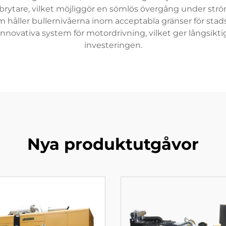
rytare, vilket möjliggör en sömlös övergång under ström
åller bullernivåerna inom acceptabla gränser för stads
ovativa system för motordrivning, vilket ger långsikti
investeringen.
Nya produktutgåvor