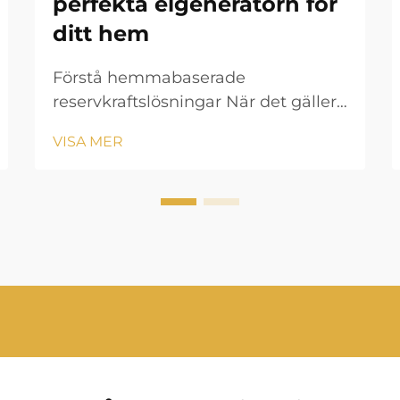
perfekta elgeneratorn för
ditt hem
Förstå hemmabaserade
reservkraftslösningar När det gäller
att säkerställa din hems
VISA MER
energisäkerhet fungerar en
elgenerator som din ultimativa
säkerhetsåtgärd mot oväntade
strömavbrott och nödsituationer.
Oavsett om du bor i ett område
med benägenhet för
naturkatastrofer eller...