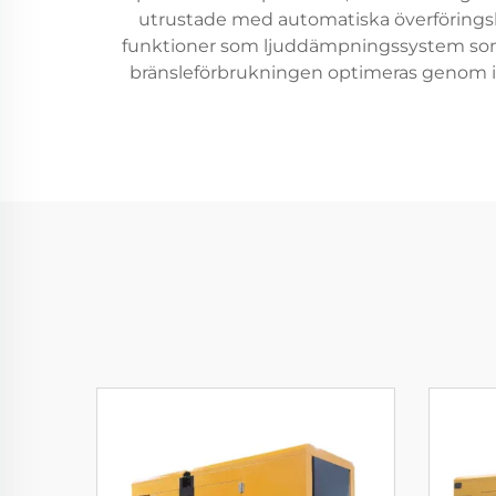
utrustade med automatiska överföringsb
funktioner som ljuddämpningssystem som h
bränsleförbrukningen optimeras genom inn