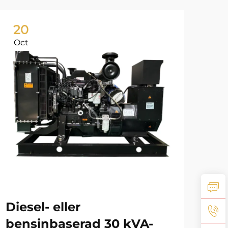
20
2
Oct
No
gui
ge
Ex
Diesel- eller
bensinbaserad 30 kVA-