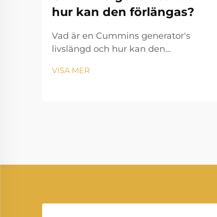
hur kan den förlängas?
Vad är en Cummins generator's
livslängd och hur kan den
förlängas? Elgenerering spelar en
VISA MER
avgörande roll i moderna liv,
säkerställer att hushåll, företag,
hälso- och sjukvård, samt industrier
kan fortsätta drivas utan avbrott.
Bland de man...