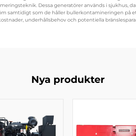
eringsteknik. Dessa generatörer används i sjukhus, d
ström samtidigt som de håller bullerkontamineringen på
skostnader, underhållsbehov och potentiella bränslespara
Nya produkter