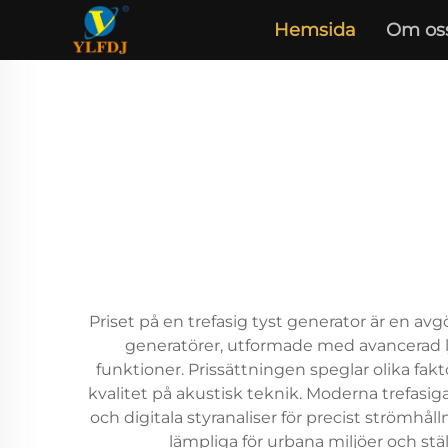
Hemsida
Om os
Priset på en trefasig tyst generator är en a
generatörer, utformade med avancerad lj
funktioner. Prissättningen speglar olika fakt
kvalitet på akustisk teknik. Moderna trefasig
och digitala styranaliser för precist strömhå
lämpliga för urbana miljöer och stä