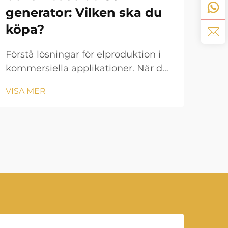
När 
generator: Vilken ska du
rese
köpa?
och
VIS
fin
Förstå lösningar för elproduktion i
sam
kommersiella applikationer. När det
Perk
gäller tillförlitliga
skaf
VISA MER
reservkraftslösningar utgör en
bep
30kVA-generator en avgörande
elge
investering för medelstora företag,
byggarbetsplatser och
kommersiella anläggningar. Valet...