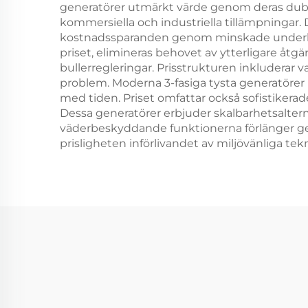
generatörer utmärkt värde genom deras dubbla 
kommersiella och industriella tillämpningar. 
kostnadssparanden genom minskade underhålls
priset, elimineras behovet av ytterligare åtgär
bullerregleringar. Prisstrukturen inkluderar
problem. Moderna 3-fasiga tysta generatörer
med tiden. Priset omfattar också sofistiker
Dessa generatörer erbjuder skalbarhetsalterna
väderbeskyddande funktionerna förlänger ge
prisligheten införlivandet av miljövänliga te