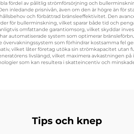
fördel av pålitlig strömförsörjning och bullerminskning,
Den inledande prisnivån, även om den är högre än för stan
behov och förbättrad bränsleeffektivitet. Den avancer
der för bullerminskning, vilket sparar både tid och pengar 
 vanligtvis omfattande garantiomsorg, vilket skyddar inv
 har automatiserade system som optimerar bränsleförbru
ade övervakningssystem som förhindrar kostsamma fel ge
tiv, vilket låter företag utöka sin strömkapacitet utan 
neratörens livslängd, vilket maximera avkastningen på
knologier som kan resultera i skatteincentiv och minskad
Tips och knep