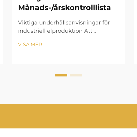
Månads-/årskontrolllista
Viktiga underhållsanvisningar för
industriell elproduktion Att
underhålla en 30 kVA-generator
VISA MER
kräver en systematisk metod för att
säkerställa optimal prestanda och
lång livslängd. Dessa kraftaggregat
fungerar som kritiska reservsystem
för mellanstora företag,...