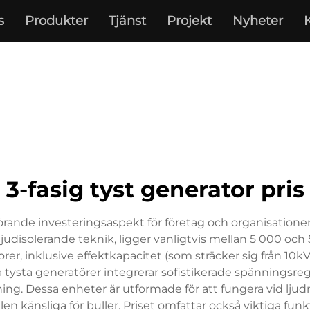
s
Produkter
Tjänst
Projekt
Nyheter
3-fasig tyst generator pris
vgörande investeringsaspekt för företag och organisatione
udisolerande teknik, ligger vanligtvis mellan 5 000 och
orer, inklusive effektkapacitet (som sträcker sig från 10k
a tysta generatörer integrerar sofistikerade spänningsr
llning. Dessa enheter är utformade för att fungera vid lj
llen känsliga för buller. Priset omfattar också viktiga 