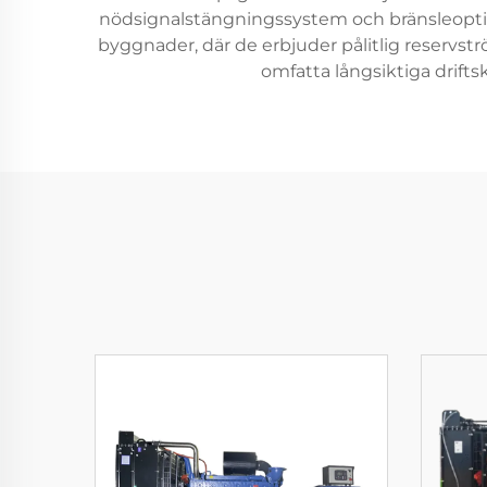
nödsignalstängningssystem och bränsleoptim
byggnader, där de erbjuder pålitlig reserv
omfatta långsiktiga drift