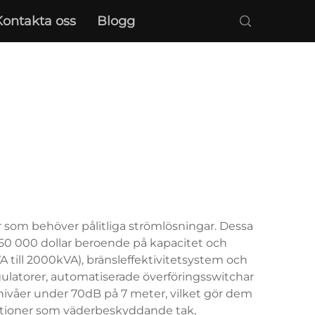
Kontakta oss
Blogg
r som behöver pålitliga strömlösningar. Dessa
 50 000 dollar beroende på kapacitet och
VA till 2000kVA), bränsleffektivitetsystem och
egulatorer, automatiserade överföringsswitchar
udnivåer under 70dB på 7 meter, vilket gör dem
funktioner som väderbeskyddande tak,