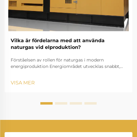
Vilka är fördelarna med att använda
naturgas vid elproduktion?
Förståelsen av rollen för naturgas i modern
energiproduktion Energiområdet utvecklas snabbt,
och elproduktion från naturgas har blivit en
grundpelare inom modern elproduktion. När länder
VISA MER
världen över söker renare, mer effektiva...