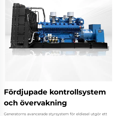
Fördjupade kontrollsystem
och övervakning
Generatorns avancerade styrsystem för eldiesel utgör ett