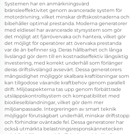
Systemen har en anmärkningsvärd
bränsleeffektivitet genom avancerade system för
motordrivning, vilket minskar driftskostnaderna och
bibehåller optimal prestanda. Moderna generatorer
med eldiesel har avancerade styrsystem som gör
det möjligt att fjärrövervaka och hantera, vilket gör
det möjligt för operatörer att övervaka prestanda
var de än befinner sig. Deras hållbarhet och långa
livslängd gör dem till en kostnadseffektiv långsiktig
investering, med korrekt underhåll som förlänger
deras driftslivslängd avsevärt. Dessa generatorers
mångsidighet möjliggör skalbara kraftlösningar som
kan tillgodose växande kraftbehov genom parallell
drift. Miljöaspekterna tas upp genom förbättrade
utsläppskontrollsystem och kompatibilitet med
biodieselblandningar, vilket gör dem mer
miljöanpassade. Integreringen av smart teknik
möjliggör förutsägbart underhåll, minskar driftstopp
och förhindrar oväntade fel. Dessa generatorer har
också utmärkta belastningsresponskännetecken