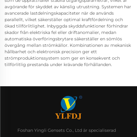
som de upprätthåller stabila utgångsparametrar, vilket är
avgörande för skyddet av känslig utrustning. Systemen har
avancerade lastdelningskapaciteter när de används
parallellt, vilket säkerställer optimal kraftfördelning och
ökad tillförlitlighet. Inbyggda skyddsfunktioner förhindrar
skador från elektriska fel eller driftanomalier, medan
automatiska överföringsbrytare säkerställer en sömlös
övergång mellan strömkällor. Kombinationen av mekanisk
hållbarhet och elektronisk precision ger ett
strömproduktionssystem som ger en konsekvent och
tillförlitlig prestanda under krävande förhållanden.
Foshan Yingli Gensets Co., Ltd är specialiserad