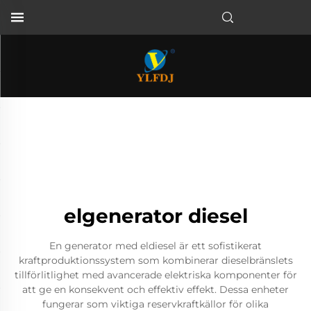
elgenerator diesel
En generator med eldiesel är ett sofistikerat
kraftproduktionssystem som kombinerar dieselbränslets
tillförlitlighet med avancerade elektriska komponenter för
att ge en konsekvent och effektiv effekt. Dessa enheter
fungerar som viktiga reservkraftkällor för olika