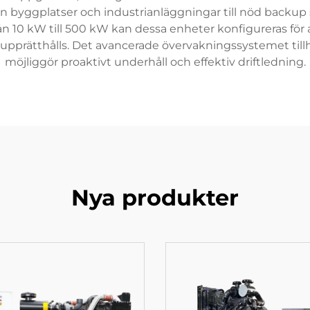
 från byggplatser och industrianläggningar till nöd back
från 10 kW till 500 kW kan dessa enheter konfigureras för
pprätthålls. Det avancerade övervakningssystemet tillha
möjliggör proaktivt underhåll och effektiv driftledning.
Nya produkter