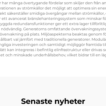
r har många övertygande fördelar som skiljer den från a
ationen av strömkällor det möjligt att optimera sin ener
ekt säkerställer smidiga övergångar mellan strömkällor, 
r ett avancerat bränslehanteringssystem som minskar fö
da redundansfunktioner ger ett extra lager tillförlitlighe
är nödvändig. Generatorns omfattande övervakningssystem
g övervakning på plats. Miljöaspekterna beaktas genom 
er hållbart val jämfört med traditionella generatorer. Mo
liga investeringen och samtidigt möjliggör framtida till
lätt kan integreras i befintlig elinfrastruktur eller driv
ighet och minskade underhållsbehov, vilket bidrar till en 
Senaste nyheter