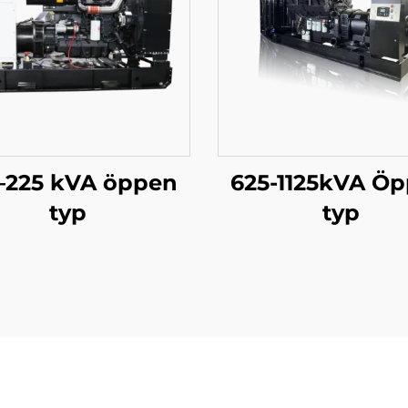
–225 kVA öppen
625-1125kVA Ö
typ
typ