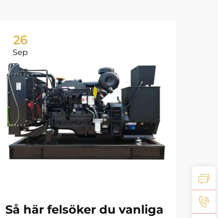
26
2
Sep
No
De
Så här felsöker du vanliga
mä