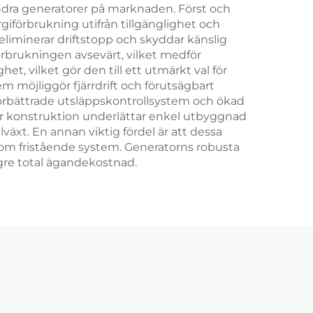
ndra generatorer på marknaden. Först och
giförbrukning utifrån tillgänglighet och
eliminerar driftstopp och skyddar känslig
rbrukningen avsevärt, vilket medför
t, vilket gör den till ett utmärkt val för
 möjliggör fjärrdrift och förutsägbart
förbättrade utsläppskontrollsystem och ökad
dulär konstruktion underlättar enkel utbyggnad
växt. En annan viktig fördel är att dessa
as som fristående system. Generatorns robusta
lägre total ägandekostnad.