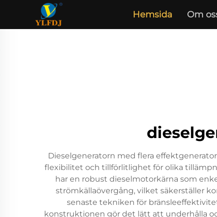
Hemsida
Om os
dieselge
Dieselgeneratorn med flera effektgenerato
flexibilitet och tillförlitlighet för olika ti
har en robust dieselmotorkärna som enkel
strömkällaövergång, vilket säkerställer k
senaste tekniken för bränsleeffektivit
konstruktionen gör det lätt att underhålla och