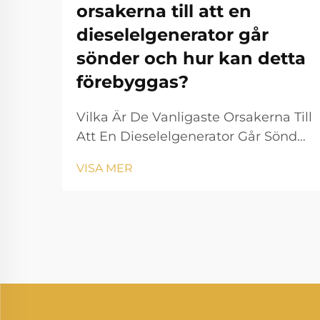
orsakerna till att en
dieselelgenerator går
sönder och hur kan detta
förebyggas?
Vilka Är De Vanligaste Orsakerna Till
Att En Dieselelgenerator Går Sönder
Och Hur Kan Detta Förebyggas? En
VISA MER
dieselelgenerator är en av de mest
pålitliga källorna till reserv- och
primärkraft inom industrin,
bostadshus, sjukvård, datacenter,
bygg...