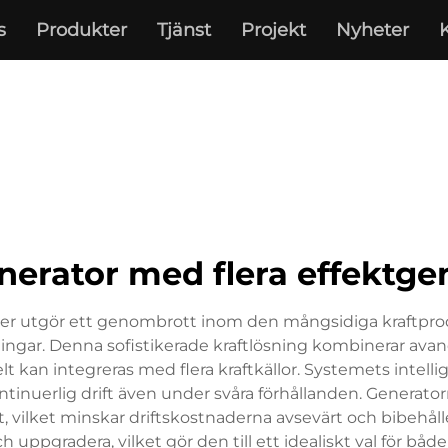
s
Produkter
Tjänst
Projekt
Nyheter
nerator med flera effektge
rer utgör ett genombrott inom den mångsidiga kraftpro
llämpningar. Denna sofistikerade kraftlösning kombinerar a
t kan integreras med flera kraftkällor. Systemets intel
ontinuerlig drift även under svåra förhållanden. Generato
et, vilket minskar driftskostnaderna avsevärt och bibehå
 uppgradera, vilket gör den till ett idealiskt val för båd