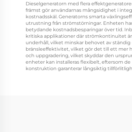
Dieselgeneratorn med flera effektgeneratore
främst gör användarnas mångsidighet i integr
kostnadsskäl. Generatorns smarta växlingseff
utrustning från strömstörningar. Enheten ha
betydande kostnadsbesparingar över tid. Inbygg
kritiska applikationer där strömkontinuitet 
underhåll, vilket minskar behovet av ständi
bränsleeffektivitet, vilket gör det till ett m
och uppgradering, vilket skyddar den ursprung
enheter kan installeras flexibelt, eftersom de 
konstruktion garanterar långsiktig tillförlitl