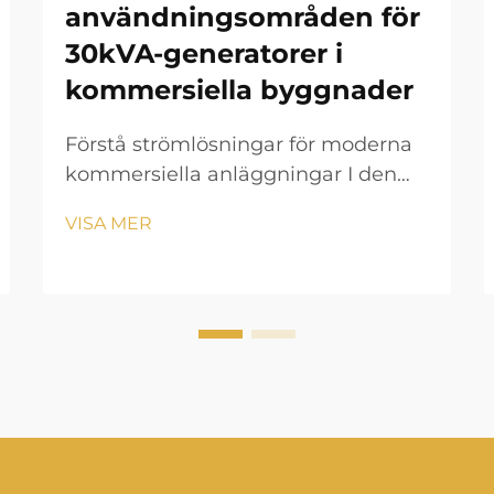
användningsområden för
30kVA-generatorer i
kommersiella byggnader
Förstå strömlösningar för moderna
kommersiella anläggningar I den
snabbt föränderliga affärsmiljön är
VISA MER
det avgörande att upprätthålla en
konstant strömförsörjning för
kommersiella operationer. En
30kVA-generator fungerar som en
pålitlig reservkraftlösning som kan...