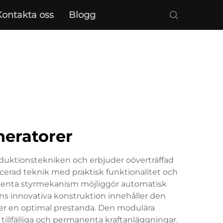
Kontakta oss
Blogg
neratorer
duktionstekniken och erbjuder oöverträffad
vancerad teknik med praktisk funktionalitet och
ligenta styrmekanism möjliggör automatisk
rns innovativa konstruktion innehåller den
ller en optimal prestanda. Den modulära
e tillfälliga och permanenta kraftanläggningar.