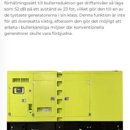
förhållningssätt till bullerreduktion ger driftsnivåer så låga
som 52 dB på ett avstånd av 23 fot, vilket gör den till en av
de tystaste generatorerna i sin klass. Denna funktion är inte
för att överskatta viktig, eftersom den gör det möjligt att
arbeta i bullerkänsliga miljöer där konventionella
generatorer skulle vara förbjudna.