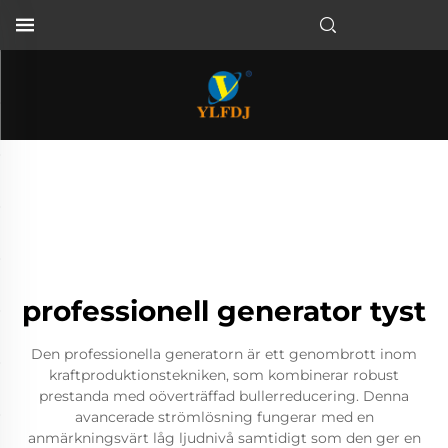
professionell generator tyst
Den professionella generatorn är ett genombrott inom
kraftproduktionstekniken, som kombinerar robust
prestanda med oöverträffad bullerreducering. Denna
avancerade strömlösning fungerar med en
anmärkningsvärt låg ljudnivå samtidigt som den ger en