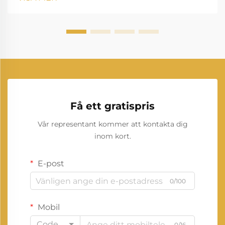
industrin, bostadshus, sjukvård, datacenter, bygg...
Få ett gratispris
Vår representant kommer att kontakta dig
inom kort.
E-post
0/100
Mobil
Code
0/16