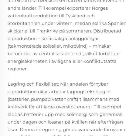
att exportera överskottsel från ett lands kraftverk till
andra länder. Till exempel exporterar Norges
vattenkraftproduktion till Tyskland och
Storbritannien under vintern, medan solrika Spanien
skickar el till Frankrike på sommaren. Distribuerad
elproduktion – småskaliga anläggningar
(takmonterade solceller, mikrovind) – minskar
beroendet av centraliserade elnät, vilket förbättrar
energisäkerheten i avlägsna eller konfliktutsatta
regioner.
Lagring och flexibilitet: När andelen förnybar
elproduktion ökar arbetar lagringsteknologier
(batterier, pumpad vattenkraft) tillsammans med
kraftverk för att lagra överskottenergi. Till exempel
laddas batterier upp med solenergi som genereras
under dagen och lossnar på kvällen när efterfrågan
ökar. Denna integrering gör de varierande förnybara