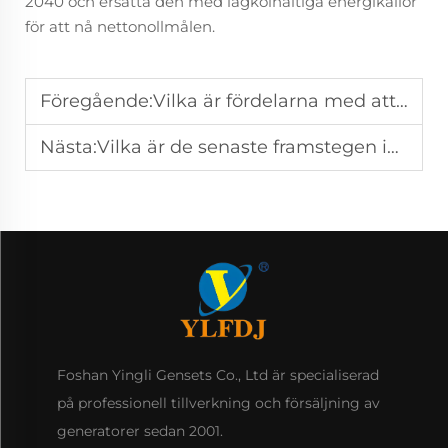
2040 och ersätta den med lågkolhaltiga energikällor
för att nå nettonollmålen.
Föregående:
Vilka är fördelarna med att använda naturgas vid elproduktion?
Nästa:
Vilka är de senaste framstegen inom elproduktionsteknik?
Foshan Yingli Gensets Co., Ltd är specialiserad
på professionell tillverkning och försäljning av
generatorer sedan 2001.