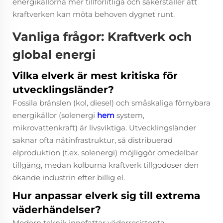
energikällorna mer tillförlitliga och säkerställer att
kraftverken kan möta behoven dygnet runt.
Vanliga frågor: Kraftverk och
global energi
Vilka elverk är mest kritiska för
utvecklingsländer?
Fossila bränslen (kol, diesel) och småskaliga förnybara
energikällor (solenergi
hem
system,
mikrovattenkraft) är livsviktiga. Utvecklingsländer
saknar ofta nätinfrastruktur, så distribuerad
elproduktion (t.ex. solenergi) möjliggör omedelbar
tillgång, medan kolburna kraftverk tillgodoser den
ökande industrin efter billig el.​
Hur anpassar elverk sig till extrema
väderhändelser?
Modern teknik innefattar väderresistenta