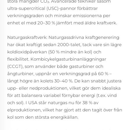
stora mängder CO₂. Avancerade tekniker såsom
ultra-supercritical (USC)-pannor förbättrar
verkningsgraden och minskar emissionerna per
enhet el med 20–30 % jämfört med äldre kraftverk.
Naturgaskraftverk: Naturgassdrivna
kraftgenerering
har ökat kraftigt sedan 2000-talet, tack vare sin lägre
koldioxidpåverkan (50 % mindre än kol) och
flexibilitet. Kombicykelgasturbinanläggningar
(CCGT), som använder både gasturbiner och
ångturbiner, uppnår en verkningsgrad på 60 % –
långt högre än kolets 30–40 %. De kan snabbt justera
upp- eller nedproduktionen, vilket gör dem idealiska
för att balansera variabel förnybar energi (t.ex. vind
och sol). I USA står naturgas nu för 38 % av
elproduktionen, vilket har gjort att den tagit över från
kol som den största energikällan.