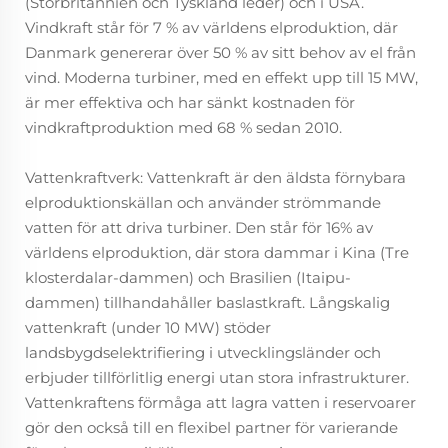
(Storbritannien och Tyskland leder) och i USA.
Vindkraft står för 7 % av världens elproduktion, där
Danmark genererar över 50 % av sitt behov av el från
vind. Moderna turbiner, med en effekt upp till 15 MW,
är mer effektiva och har sänkt kostnaden för
vindkraftproduktion med 68 % sedan 2010.
Vattenkraftverk: Vattenkraft är den äldsta förnybara
elproduktionskällan och använder strömmande
vatten för att driva turbiner. Den står för 16% av
världens elproduktion, där stora dammar i Kina (Tre
klosterdalar-dammen) och Brasilien (Itaipu-
dammen) tillhandahåller baslastkraft. Långskalig
vattenkraft (under 10 MW) stöder
landsbygdselektrifiering i utvecklingsländer och
erbjuder tillförlitlig energi utan stora infrastrukturer.
Vattenkraftens förmåga att lagra vatten i reservoarer
gör den också till en flexibel partner för varierande