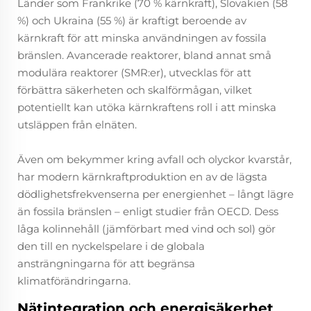
Länder som Frankrike (70 % kärnkraft), Slovakien (58
%) och Ukraina (55 %) är kraftigt beroende av
kärnkraft för att minska användningen av fossila
bränslen. Avancerade reaktorer, bland annat små
modulära reaktorer (SMR:er), utvecklas för att
förbättra säkerheten och skalförmågan, vilket
potentiellt kan utöka kärnkraftens roll i att minska
utsläppen från elnäten.
Även om bekymmer kring avfall och olyckor kvarstår,
har modern kärnkraftproduktion en av de lägsta
dödlighetsfrekvenserna per energienhet – långt lägre
än fossila bränslen – enligt studier från OECD. Dess
låga kolinnehåll (jämförbart med vind och sol) gör
den till en nyckelspelare i de globala
ansträngningarna för att begränsa
klimatförändringarna.
Nätintegration och energisäkerhet