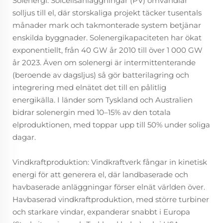
Solenergi: Solcellsanläggningar (PV) omvandlar
solljus till el, där storskaliga projekt täcker tusentals
månader mark och takmonterade system betjänar
enskilda byggnader. Solenergikapaciteten har ökat
exponentiellt, från 40 GW år 2010 till över 1 000 GW
år 2023. Även om solenergi är intermittenterande
(beroende av dagsljus) så gör batterilagring och
integrering med elnätet det till en pålitlig
energikälla. I länder som Tyskland och Australien
bidrar solenergin med 10–15% av den totala
elproduktionen, med toppar upp till 50% under soliga
dagar.
Vindkraftproduktion: Vindkraftverk fångar in kinetisk
energi för att generera el, där landbaserade och
havbaserade anläggningar förser elnät världen över.
Havbaserad vindkraftproduktion, med större turbiner
och starkare vindar, expanderar snabbt i Europa