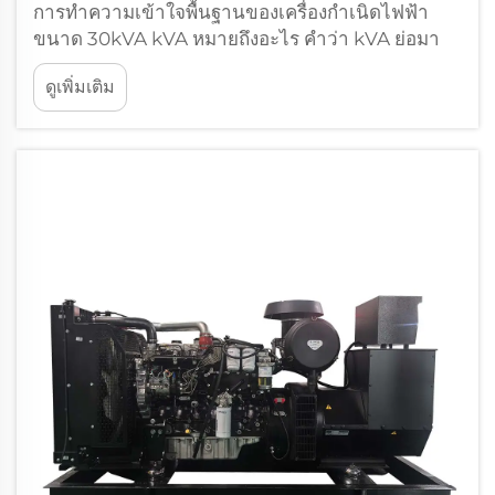
การทำความเข้าใจพื้นฐานของเครื่องกำเนิดไฟฟ้า
ขนาด 30kVA kVA หมายถึงอะไร คำว่า kVA ย่อมา
จาก kilovolt amperes มีบทบาทสำคัญในการ
ดูเพิ่มเติม
ทำความเข้าใจระบบไฟฟ้า เนื่องจากมันเป็นหน่วย
สำหรับวัดกำลังไฟฟ้าที่เรียกว่า กำลังปรากฏ
(apparent power) โดยพื้นฐานแล้ว เมื่อคุณคูณแรง
ดันไฟฟ้า...