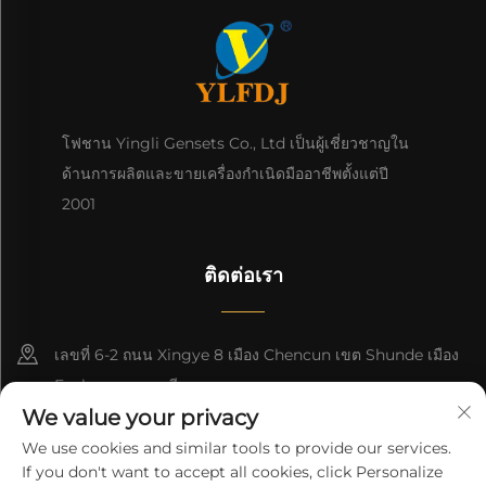
โฟชาน Yingli Gensets Co., Ltd เป็นผู้เชี่ยวชาญใน
ด้านการผลิตและขายเครื่องกําเนิดมืออาชีพตั้งแต่ปี
2001
ติดต่อเรา
เลขที่ 6-2 ถนน Xingye 8 เมือง Chencun เขต Shunde เมือง
Foshan กวางดง จีน
We value your privacy
8618676517177
We use cookies and similar tools to provide our services.
If you don't want to accept all cookies, click Personalize
[email protected]