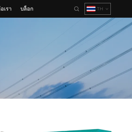
่อเรา
บล็อก
TH