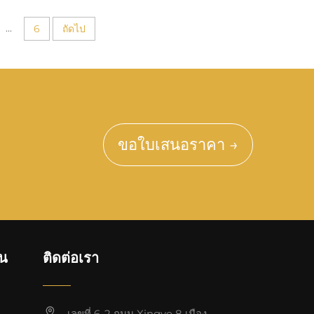
...
6
ถัดไป
ขอใบเสนอราคา →
วน
ติดต่อเรา
เลขที่ 6-2 ถนน Xingye 8 เมือง