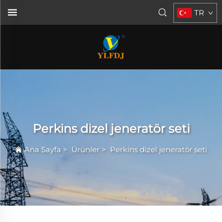
TR
Perkins dizel jeneratör seti
Ana Sayfa
>
Ürünler
>
Perkins dizel jeneratör seti