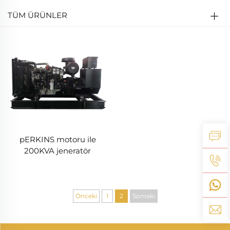
TÜM ÜRÜNLER
pERKINS motoru ile
200KVA jeneratör
Önceki
1
2
Sonraki