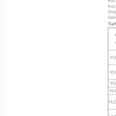
kuc
kuc
Dvi
Sili
Tur
YL
YL
YL
YL
YL