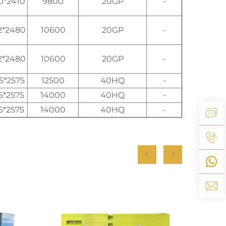
0*2410
9800
20GP
-
2*2480
10600
20GP
-
2*2480
10600
20GP
-
5*2575
12500
40HQ
-
5*2575
14000
40HQ
-
5*2575
14000
40HQ
-