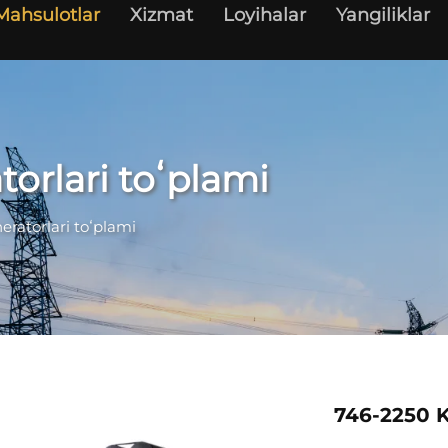
Mahsulotlar
Xizmat
Loyihalar
Yangiliklar
torlari toʻplami
eratorlari toʻplami
746-2250 K