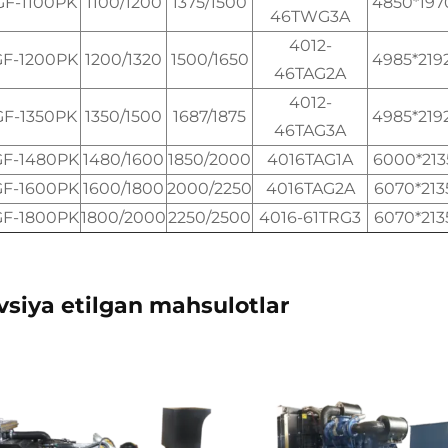
GF-1100PK
1100/1200
1375/1500
4850*197
46TWG3A
4012-
GF-1200PK
1200/1320
1500/1650
4985*219
46TAG2A
4012-
GF-1350PK
1350/1500
1687/1875
4985*219
46TAG3A
GF-1480PK
1480/1600
1850/2000
4016TAG1A
6000*213
GF-1600PK
1600/1800
2000/2250
4016TAG2A
6070*213
GF-1800PK
1800/2000
2250/2500
4016-61TRG3
6070*213
vsiya etilgan mahsulotlar