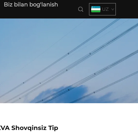
Biz bilan bog'lanish
UZ
VA Shovqinsiz Tip