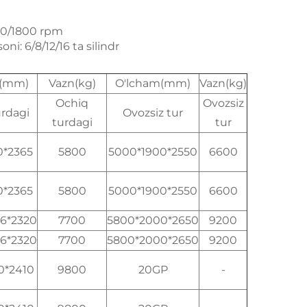
500/1800 rpm
soni: 6/8/12/16 ta silindr
m(mm)
Vazn(kg)
O'lcham(mm)
Vazn(kg)
Ochiq
Ovozsiz
rdagi
Ovozsiz tur
turdagi
tur
0*2365
5800
5000*1900*2550
6600
0*2365
5800
5000*1900*2550
6600
6*2320
7700
5800*2000*2650
9200
6*2320
7700
5800*2000*2650
9200
0*2410
9800
20GP
-