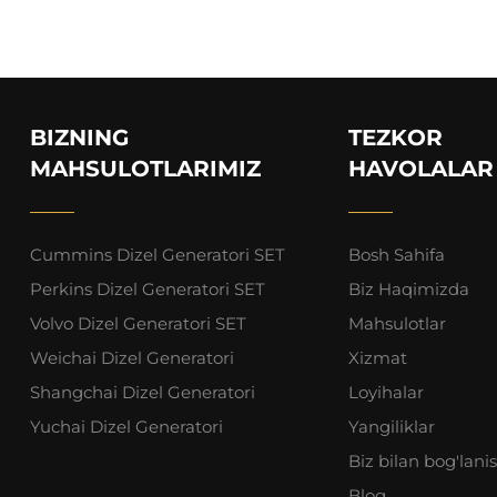
BIZNING
TEZKOR
MAHSULOTLARIMIZ
HAVOLALAR
Cummins Dizel Generatori SET
Bosh Sahifa
Perkins Dizel Generatori SET
Biz Haqimizda
Volvo Dizel Generatori SET
Mahsulotlar
Weichai Dizel Generatori
Xizmat
Shangchai Dizel Generatori
Loyihalar
Yuchai Dizel Generatori
Yangiliklar
Biz bilan bog'lani
Blog