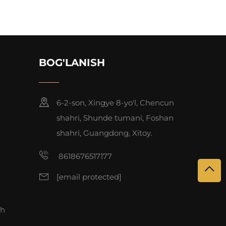
BOG'LANISH
6-2-son, Xingye 8-yo'l, Chencun
shahri, Shunde tumani, Foshan
shahri, Guangdong, Xitoy.
8618676517177
[email protected]
sh