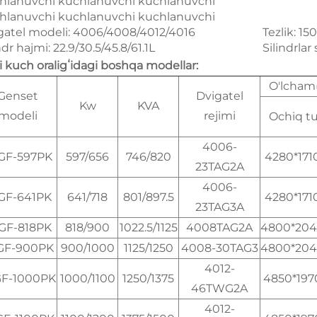
hlanuvchi kuchlanuvchi kuchlanuvchi
hlanuvchi kuchlanuvchi kuchlanuvchi
gatel modeli: 4006/4008/4012/4016
Tezlik: 1
ndr hajmi: 22.9/30.5/45.8/61.1L
Silindrlar 
li kuch oraligʻidagi boshqa modellar:
O'lcha
Genset
Dvigatel
Kw
KVA
modeli
rejimi
Ochiq tu
4006-
GF-597PK
597/656
746/820
4280*171
23TAG2A
4006-
GF-641PK
641/718
801/897.5
4280*171
23TAG3A
GF-818PK
818/900
1022.5/1125
4008TAG2A
4800*204
GF-900PK
900/1000
1125/1250
4008-30TAG3
4800*204
4012-
GF-1000PK
1000/1100
1250/1375
4850*197
46TWG2A
4012-