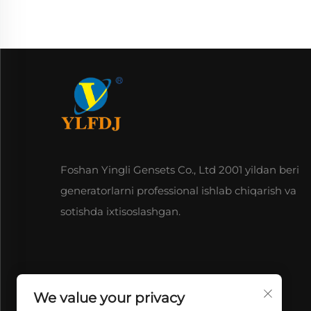
Foshan Yingli Gensets Co., Ltd 2001 yildan beri
generatorlarni professional ishlab chiqarish va
sotishda ixtisoslashgan.
We value your privacy