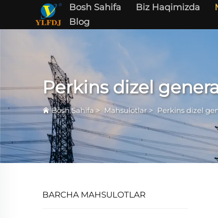
Bosh Sahifa
Biz Haqimizda
Blog
Perkins dizel genera
Bosh Sahifa
>
Mahsulotlar
>
Perkins dizel gen
BARCHA MAHSULOTLAR