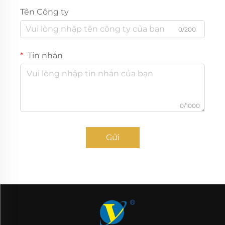
Tên Công ty
0/200
Tin nhắn
0/1000
Gửi