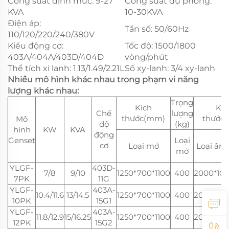
Công suất định mức: 9-27
Công suất dự phòng:
KVA
10-30KVA
Điện áp:
Tần số: 50/60Hz
110/120/220/240/380V
Kiểu động cơ:
Tốc độ: 1500/1800
403A/404A/403D/404D
vòng/phút
Thể tích xi lanh: 1.13/1.49/2.21L
Số xy-lanh: 3/4 xy-lanh
Nhiều mô hình khác nhau trong phạm vi năng
lượng khác nhau:
Trọng
Kích
Kíc
Chế
lượng
thước(mm)
thước
Mô
độ
(kg)
hình
KW
KVA
động
Genset
Loại
cơ
Loại mở
Loại âm
mở
YLGF-
403D-
7/8
9/10
1250*700*1100
400
2000*100
7PK
11G
YLGF-
403A-
10.4/11.6
13/14.5
1250*700*1100
400
2000*100
10PK
15G1
YLGF-
403A-
11.8/12.9
15/16.25
1250*700*1100
400
2000*100
12PK
15G2