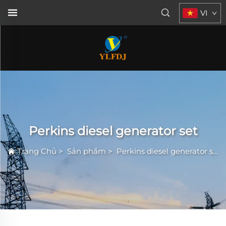
VI
Perkins diesel generator set
Trang Chủ
>
Sản phẩm
>
Perkins diesel generator set